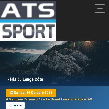
Féria du Longe Côte
Samedi 04 Octobre 2025
Mauguio-Carnon (34) — Le Grand Travers, Plage n° 68
Itinéraire