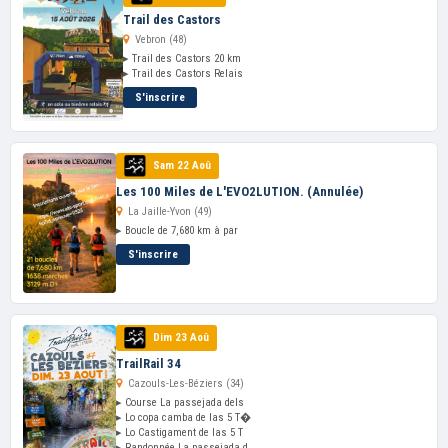
Trail des Castors
Vebron (48)
▸ Trail des Castors 20 km
▸ Trail des Castors Relais
S'inscrire
Sam 22 Aoû
Les 100 Miles de L'EVO2LUTION. (Annulée)
La Jaille-Yvon (49)
▸ Boucle de 7,680 km à par
S'inscrire
Dim 23 Aoû
TrailRail 34
Cazouls-Les-Béziers (34)
▸ Course La passejada dels
▸ Lo copa camba de las 5 T�
▸ Lo Castigament de las 5 T
▸ Randonnée La passejada d