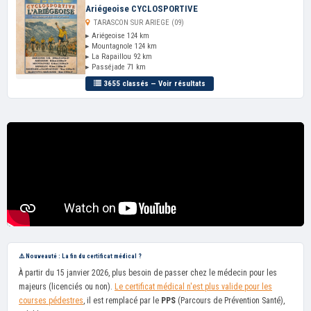
Ariégeoise CYCLOSPORTIVE
TARASCON SUR ARIEGE (09)
▸ Ariégeoise 124 km
▸ Mountagnole 124 km
▸ La Rapaillou 92 km
▸ Passéjade 71 km
3655 classés — Voir résultats
⚠️ Nouveauté : La fin du certificat médical ?
À partir du 15 janvier 2026, plus besoin de passer chez le médecin pour les
majeurs (licenciés ou non).
Le certificat médical n'est plus valide pour les
courses pédestres
, il est remplacé par le
PPS
(Parcours de Prévention Santé),