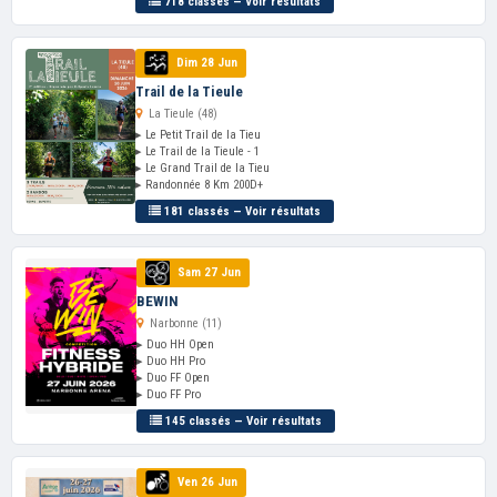
718 classés — Voir résultats
Dim 28 Jun
Trail de la Tieule
La Tieule (48)
▸ Le Petit Trail de la Tieu
▸ Le Trail de la Tieule - 1
▸ Le Grand Trail de la Tieu
▸ Randonnée 8 Km 200D+
181 classés — Voir résultats
Sam 27 Jun
BEWIN
Narbonne (11)
▸ Duo HH Open
▸ Duo HH Pro
▸ Duo FF Open
▸ Duo FF Pro
145 classés — Voir résultats
Ven 26 Jun