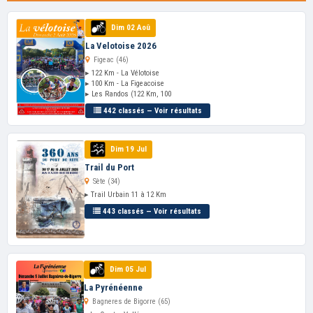
Dim 02 Aoû
La Velotoise 2026
Figeac (46)
▸ 122 Km - La Vélotoise
▸ 100 Km - La Figeacoise
▸ Les Randos (122 Km, 100
442 classés — Voir résultats
Dim 19 Jul
Trail du Port
Sète (34)
▸ Trail Urbain 11 à 12 Km
443 classés — Voir résultats
Dim 05 Jul
La Pyrénéenne
Bagneres de Bigorre (65)