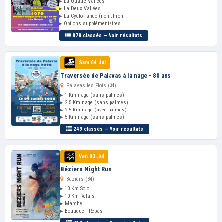
▸ La Quatre Vallées
▸ La Deux Vallées
▸ La Cyclo rando (non chron
▸ Options supplémentaires
878 classés — Voir résultats
Sam 04 Jul
Traversée de Palavas à la nage - 80 ans
Palavas les Flots (34)
▸ 1 Km nage (sans palmes)
▸ 2.5 Km nage (sans palmes)
▸ 2.5 Km nage (avec palmes)
▸ 5 Km nage (sans palmes)
249 classés — Voir résultats
Ven 03 Jul
Béziers Night Run
Beziers (34)
▸ 10 Km Solo
▸ 10 Km Relais
▸ Marche
▸ Boutique - Repas