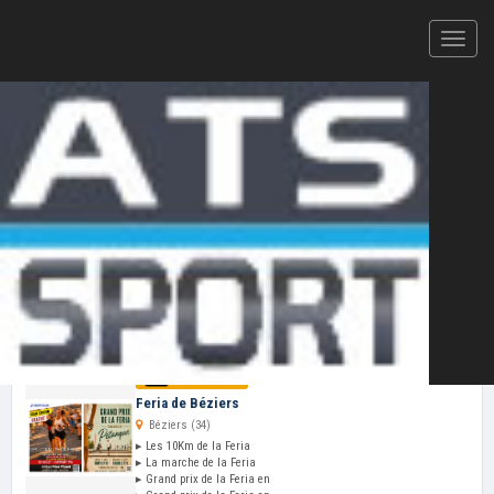
Votre plateforme d'inscription en ligne et de résultats
CHRONOMÉTRAGE ATS-SPORT — 2026
Cliquez ici pour ajouter votre
épreuve
au
calendrier ATS-Sport
VOS PROCHAINES COURSES
Mer 12 Aoû
Feria de Béziers
Béziers (34)
▸ Les 10Km de la Feria
▸ La marche de la Feria
▸ Grand prix de la Feria en