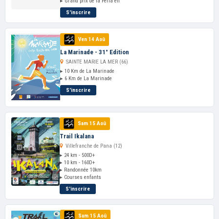
▸ Grand prix de la Feria en
S'inscrire
Ven 14 Aoû
La Marinade - 31° Edition
SAINTE MARIE LA MER (66)
▸ 10 Km de La Marinade
▸ 6 Km de La Marinade
S'inscrire
Sam 15 Aoû
Trail Ikalana
Villefranche de Pana (12)
▸ 24 km - 500D+
▸ 10 km - 160D+
▸ Randonnée 10km
▸ Courses enfants
S'inscrire
Sam 15 Aoû