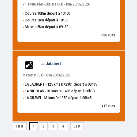
Villeneuve-les-Béziers (34) - Dim 20/09/2026
Course 10Km départ à 10h00
Course 5Km départ à 10h00
Marche 6Km départ à 09h30
558 vues
La Jalabert
Mazamet (81) - Dim 20/09/2026
LA LAURENT - 125 kms D+2301 départ à 08h15
LA NICOLAS - 91 kms D+1486 départ à 08h30
LA GRAVEL- 63 kms D+1350 départ à 08h45
417 vues
First
1
2
3
4
Last