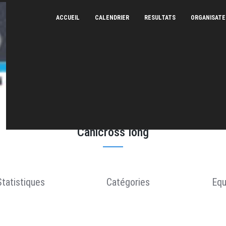
ACCUEIL
CALENDRIER
RESULTATS
ORGANISAT
Canicross le Sauvage - 29/03/2026
Canicross long
Statistiques
Catégories
Equ