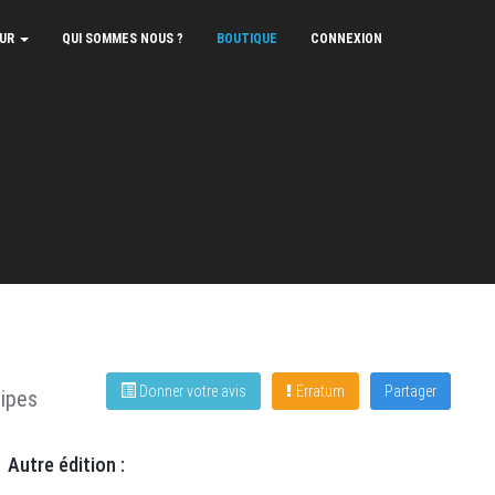
EUR
QUI SOMMES NOUS ?
BOUTIQUE
CONNEXION
Donner votre avis
Erratum
Partager
ipes
Autre édition :