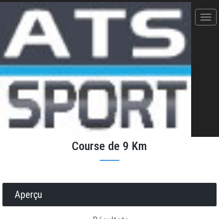
URBAN RACE OCTOBRE ROSE
NARBONNE(11) - 26/10/2025
Course de 9 Km
Donner votre avis
Erratum
Partager
Aperçu