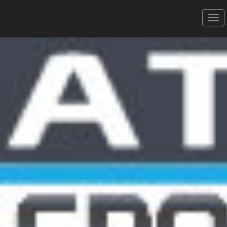
TRAIL DU SALAGOU - 11/10/2025
La Presqu'île - 13 km
Donner votre avis
Erratum
Partager
Aperçu
Résultats