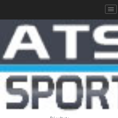
Semi-Marathon de SETE -
05/10/2025
le 10km
Donner votre avis
Erratum
Partager
Aperçu