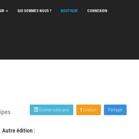
EUR
QUI SOMMES NOUS ?
BOUTIQUE
CONNEXION
Donner votre avis
Erratum
Partager
ipes
Autre édition :