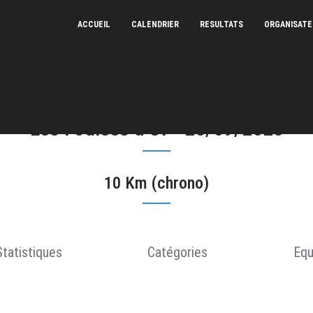
ACCUEIL
CALENDRIER
RESULTATS
ORGANISAT
Les Foulées d'Or - 28/09/2025
10 Km (chrono)
Statistiques
Catégories
Equ