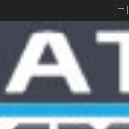
CANINARBONNAISE -
26/11/2023
CANITROTT
Donner votre avis
Erratum
Partager
Aperçu