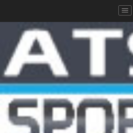
Urban Trail de Montpellier -
13/01/2024
12 Km SOLO
Donner votre avis
Erratum
Partager
Aperçu