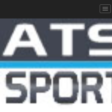
Trail des Ruffes - 17/09/2023
Roc and Ruffes (11.5 Km - 450m D+)
Donner votre avis
Erratum
Partager
Aperçu
Résultats