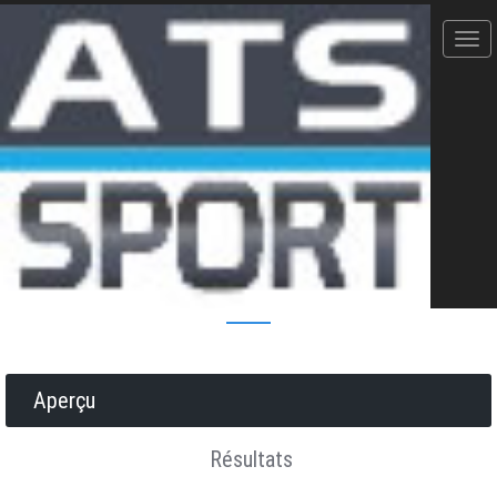
La Cettoise - 05/06/2016
10 Km qualif FFA
Donner votre avis
Erratum
Partager
Aperçu
Résultats