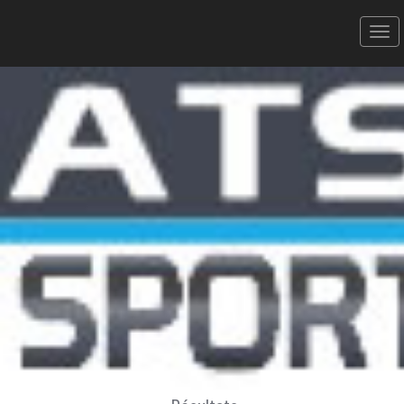
Triathlon St Cyprien Sud
Roussillon - 09/05/2010
Sprint
Donner votre avis
Erratum
Partager
Aperçu