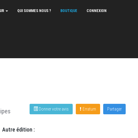
EUR
QUI SOMMES NOUS ?
BOUTIQUE
CONNEXION
Donner votre avis
Erratum
Partager
ipes
Autre édition :