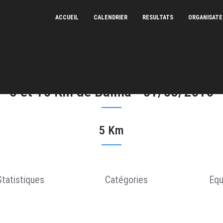
ACCUEIL
CALENDRIER
RESULTATS
ORGANISAT
5 et 10 Km de Balma - 01/05/2010
5 Km
Statistiques
Catégories
Equ