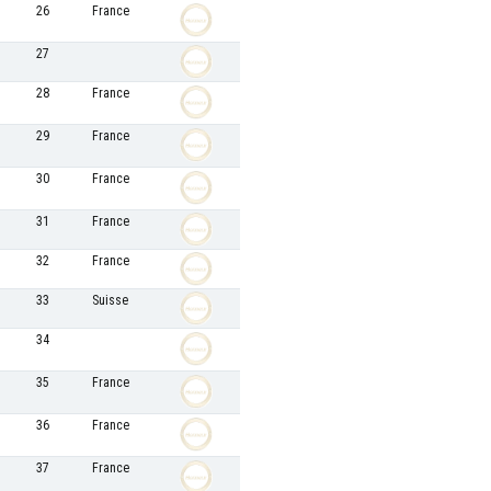
26
France
27
28
France
29
France
30
France
31
France
32
France
33
Suisse
34
35
France
36
France
37
France