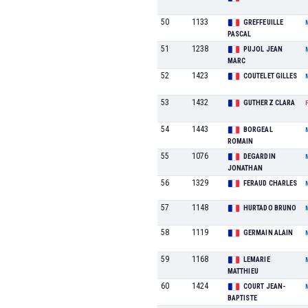
50
1133
GREFFEUILLE
PASCAL
51
1238
PUJOL JEAN
MARC
52
1423
COUTELET GILLES
53
1432
GUTHERZ CLARA
54
1443
BORGEAL
ROMAIN
55
1076
DEGARDIN
JONATHAN
56
1329
FERAUD CHARLES
57
1148
HURTADO BRUNO
58
1119
GERMAIN ALAIN
59
1168
LEMARIE
MATTHIEU
60
1424
COURT JEAN-
BAPTISTE