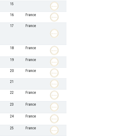
15
16
France
17
France
18
France
19
France
20
France
21
22
France
23
France
24
France
25
France