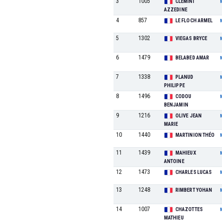
3
1005
CLEMINI
AZZEDINE
4
857
LE FLOCH ARMEL
5
1302
VIEGAS BRYCE
6
1479
BELABED AMAR
7
1338
PLANUD
PHILIPPE
8
1496
CODOU
BENJAMIN
9
1216
OLIVE JEAN
MARIE
10
1440
MARTINION THÉO
11
1439
MAHIEUX
ANTOINE
12
1473
CHARLES LUCAS
13
1248
RIMBERT YOHAN
14
1007
CHAZOTTES
MATHIEU