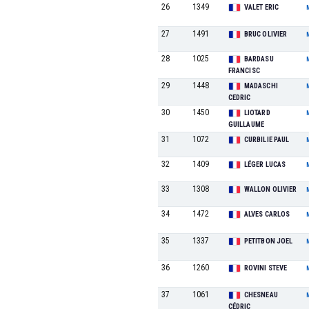
26
1349
VALET ERIC
27
1491
BRUC OLIVIER
28
1025
BARDASU
FRANCISC
29
1448
MADASCHI
CEDRIC
30
1450
LIOTARD
GUILLAUME
31
1072
CURBILIE PAUL
32
1409
LÉGER LUCAS
33
1308
WALLON OLIVIER
34
1472
ALVES CARLOS
35
1337
PETITBON JOEL
36
1260
ROVINI STEVE
37
1061
CHESNEAU
CÉDRIC