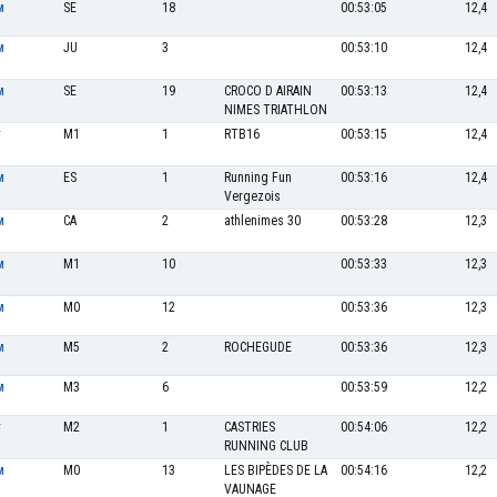
SE
18
00:53:05
12,4
M
JU
3
00:53:10
12,4
M
SE
19
CROCO D AIRAIN
00:53:13
12,4
M
NIMES TRIATHLON
M1
1
RTB16
00:53:15
12,4
F
ES
1
Running Fun
00:53:16
12,4
M
Vergezois
CA
2
athlenimes 30
00:53:28
12,3
M
M1
10
00:53:33
12,3
M
M0
12
00:53:36
12,3
M
M5
2
ROCHEGUDE
00:53:36
12,3
M
M3
6
00:53:59
12,2
M
M2
1
CASTRIES
00:54:06
12,2
F
RUNNING CLUB
M0
13
LES BIPÈDES DE LA
00:54:16
12,2
M
VAUNAGE