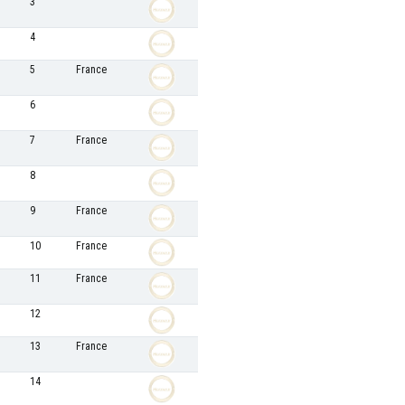
3
4
5
France
6
7
France
8
9
France
10
France
11
France
12
13
France
14