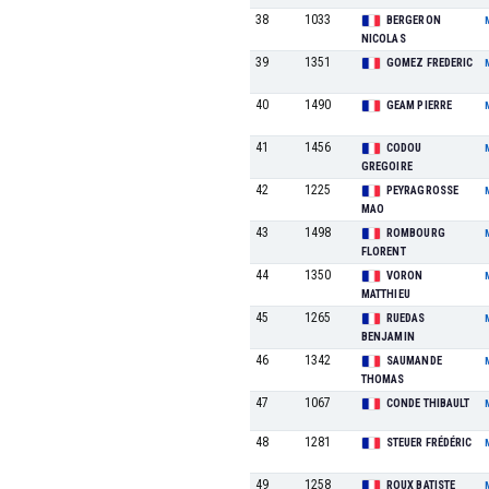
38
1033
BERGERON
NICOLAS
39
1351
GOMEZ FREDERIC
40
1490
GEAM PIERRE
41
1456
CODOU
GREGOIRE
42
1225
PEYRAGROSSE
MAO
43
1498
ROMBOURG
FLORENT
44
1350
VORON
MATTHIEU
45
1265
RUEDAS
BENJAMIN
46
1342
SAUMANDE
THOMAS
47
1067
CONDE THIBAULT
48
1281
STEUER FRÉDÉRIC
49
1258
ROUX BATISTE