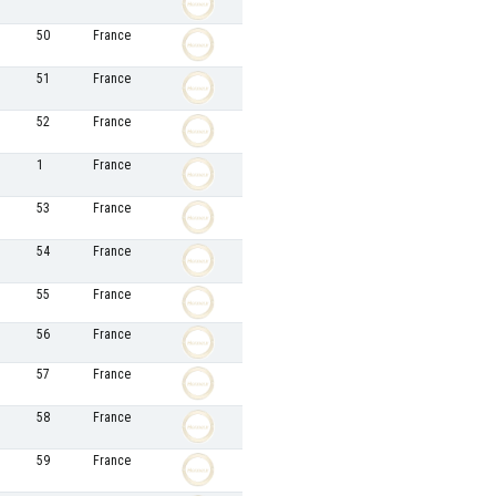
50
France
51
France
52
France
1
France
53
France
54
France
55
France
56
France
57
France
58
France
59
France