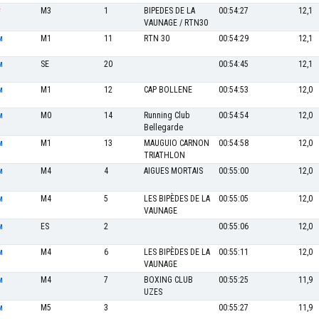
M3
1
BIPEDES DE LA
00:54:27
12,1
F
VAUNAGE / RTN30
M1
11
RTN 30
00:54:29
12,1
M
SE
20
00:54:45
12,1
M
M1
12
CAP BOLLENE
00:54:53
12,0
M
M0
14
Running Club
00:54:54
12,0
M
Bellegarde
M1
13
MAUGUIO CARNON
00:54:58
12,0
M
TRIATHLON
M4
4
AIGUES MORTAIS
00:55:00
12,0
M
M4
5
LES BIPÈDES DE LA
00:55:05
12,0
M
VAUNAGE
ES
2
00:55:06
12,0
M
M4
6
LES BIPÈDES DE LA
00:55:11
12,0
M
VAUNAGE
M4
7
BOXING CLUB
00:55:25
11,9
M
UZES
M5
3
00:55:27
11,9
M