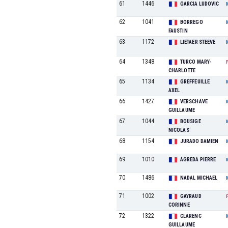
61
1446
GARCIA LUDOVIC
62
1041
BORREGO
FAUSTIN
63
1172
LIETAER STEEVE
64
1348
TURCO MARY-
CHARLOTTE
65
1134
GREFFEUILLE
AXEL
66
1427
VERSCHAVE
GUILLAUME
67
1044
BOUSIGE
NICOLAS
68
1154
JURADO DAMIEN
69
1010
AGREDA PIERRE
70
1486
NADAL MICHAEL
71
1002
GAYRAUD
CORINNE
72
1322
CLARENC
GUILLAUME