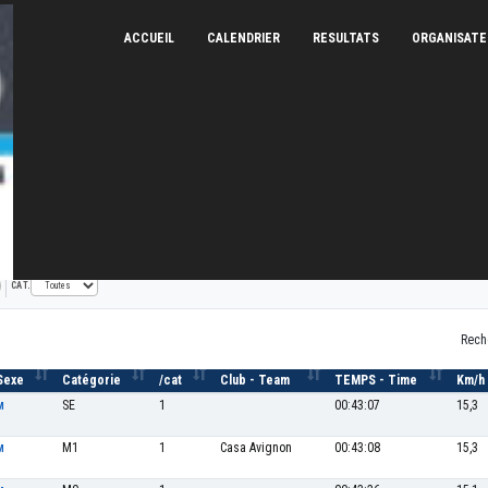
ACCUEIL
CALENDRIER
RESULTATS
ORGANISAT
 de Caveirac
14/01/2023
CAT.
Rech
Sexe
Catégorie
/cat
Club - Team
TEMPS - Time
Km/h
SE
1
00:43:07
15,3
M
M1
1
Casa Avignon
00:43:08
15,3
M