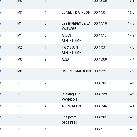
M0
1
00:43:36
15,1
M
M3
1
LUNEL TRIATHLON
00:44:04
15,0
M
M1
2
LES BIPÈDES DE LA
00:44:10
14,9
M
VAUNAGE
M1
3
ARLES
00:44:17
14,9
M
ATHLETISME
M2
1
TARASCON
00:44:31
14,8
M
ATHLETISME
M0
2
AC2A
00:45:00
14,7
M
M0
3
SALON TRIATHLON
00:45:23
14,5
M
SE
2
00:46:02
14,3
M
SE
3
Running Fun
00:46:29
14,2
M
Vergezois
SE
4
ASP VERGEZE
00:46:46
14,1
M
SE
5
Les petits
00:47:05
14,0
M
pédestres
SE
6
00:47:17
14,0
M