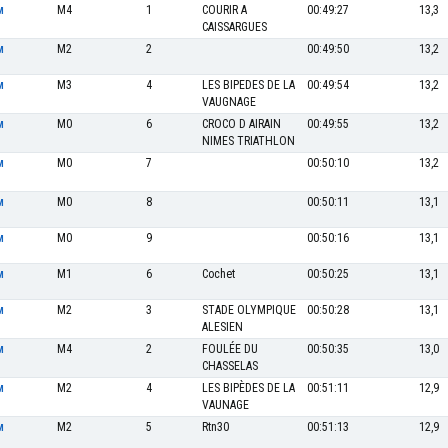
M4
1
COURIR A
00:49:27
13,3
M
CAISSARGUES
M2
2
00:49:50
13,2
M
M3
4
LES BIPEDES DE LA
00:49:54
13,2
M
VAUGNAGE
M0
6
CROCO D AIRAIN
00:49:55
13,2
M
NIMES TRIATHLON
M0
7
00:50:10
13,2
M
M0
8
00:50:11
13,1
M
M0
9
00:50:16
13,1
M
M1
6
Cochet
00:50:25
13,1
M
M2
3
STADE OLYMPIQUE
00:50:28
13,1
M
ALESIEN
M4
2
FOULÉE DU
00:50:35
13,0
M
CHASSELAS
M2
4
LES BIPÈDES DE LA
00:51:11
12,9
M
VAUNAGE
M2
5
Rtn30
00:51:13
12,9
M