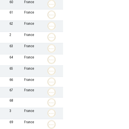
60
France
61
France
62
France
2
France
63
France
64
France
65
France
66
France
67
France
68
3
France
69
France