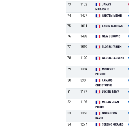
73
1152
JANAS
MARJORIE
74
1457
GNATEM MEDHI
75
1011
AKNIN MATHIAS
76
1483
GEAY LUDOVIC
77
1099
FLORES FABIEN
78
1109
GARCIA LAURENT
79
1384
MOURRUT
PATRICE
80
830
ARNAUD
CHRISTOPHE
81
1177
LUCIEN REMY
82
1193
MEDAN JEAN
PIERRE
83
1365
GOURGEON
DAVID
84
1274
SERENO GÉRARD