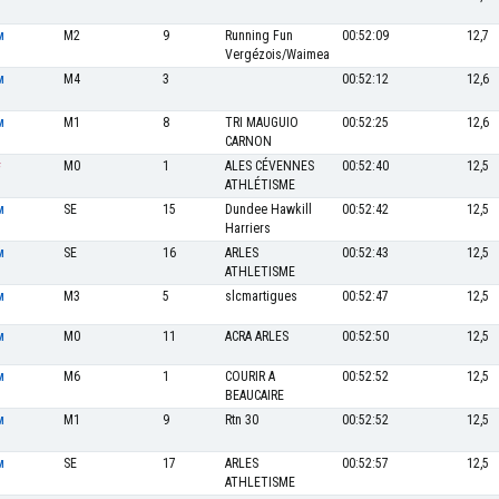
M2
9
Running Fun
00:52:09
12,7
M
Vergézois/Waimea
M4
3
00:52:12
12,6
M
M1
8
TRI MAUGUIO
00:52:25
12,6
M
CARNON
M0
1
ALES CÉVENNES
00:52:40
12,5
F
ATHLÉTISME
SE
15
Dundee Hawkill
00:52:42
12,5
M
Harriers
SE
16
ARLES
00:52:43
12,5
M
ATHLETISME
M3
5
slcmartigues
00:52:47
12,5
M
M0
11
ACRA ARLES
00:52:50
12,5
M
M6
1
COURIR A
00:52:52
12,5
M
BEAUCAIRE
M1
9
Rtn 30
00:52:52
12,5
M
SE
17
ARLES
00:52:57
12,5
M
ATHLETISME