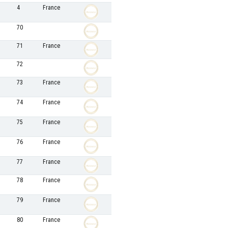
4
France
70
71
France
72
73
France
74
France
75
France
76
France
77
France
78
France
79
France
80
France