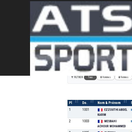
Les Foulées du Château
11 KM 500 (MI-ROUTE, MI-CHEMIN)
FILTRER
Tous
Hommes
Femmes
Pl
Do.
Nom & Prénom
1
1001
EZZOUTHI ABDEL
KARIM
2
1003
MESBAHI
ACHOUR MOHAMMED