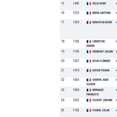
15
1495
FELIX RONY
16
1315
BERTA ANTOINE
17
1339
RENVOISE DAVID
18
1165
LEBRETON
FABIEN
19
1105
FREMONT JULIEN
20
1257
ROUX CLÉMENT
21
1470
AIGON YOHAN
22
1426
GUERIN JEAN
CLAUDE
23
1034
BERNARD
FRANÇOIS
24
1323
COCHET JEROME
25
1102
FOUREL COLIN