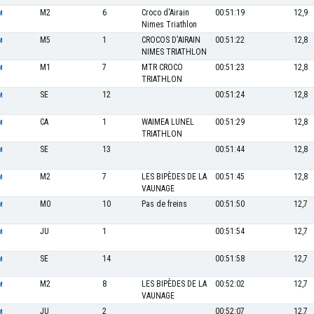
M2
6
Croco d'Airain
00:51:19
12,9
M
Nimes Triathlon
M5
1
CROCOS D'AIRAIN
00:51:22
12,8
M
NIMES TRIATHLON
M1
7
MTR CROCO
00:51:23
12,8
M
TRIATHLON
SE
12
00:51:24
12,8
M
CA
1
WAIMEA LUNEL
00:51:29
12,8
M
TRIATHLON
SE
13
00:51:44
12,8
M
M2
7
LES BIPÈDES DE LA
00:51:45
12,8
M
VAUNAGE
M0
10
Pas de freins
00:51:50
12,7
M
JU
1
00:51:54
12,7
M
SE
14
00:51:58
12,7
M
M2
8
LES BIPÈDES DE LA
00:52:02
12,7
M
VAUNAGE
JU
2
00:52:07
12,7
M