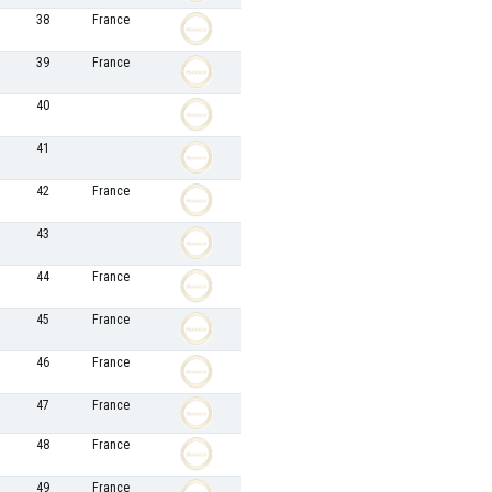
38
France
39
France
40
41
42
France
43
44
France
45
France
46
France
47
France
48
France
49
France