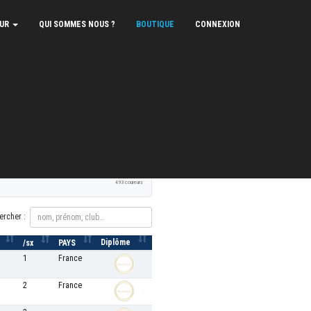
EUR
QUI SOMMES NOUS ?
BOUTIQUE
CONNEXION
XLS
PDF
Signaler une erreur
493 coureurs
ercher :
Diplôme
/sx
PAYS
1
France
2
France