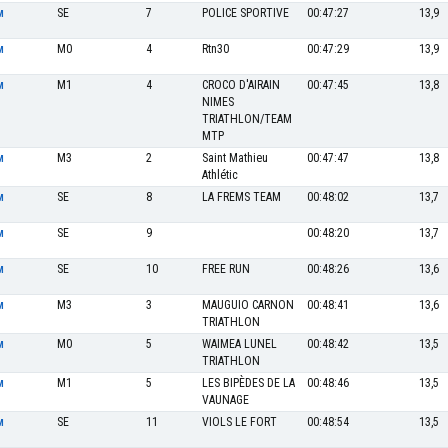
SE
7
POLICE SPORTIVE
00:47:27
13,9
M
M0
4
Rtn30
00:47:29
13,9
M
M1
4
CROCO D'AIRAIN
00:47:45
13,8
M
NIMES
TRIATHLON/TEAM
MTP
M3
2
Saint Mathieu
00:47:47
13,8
M
Athlétic
SE
8
LA FREMS TEAM
00:48:02
13,7
M
SE
9
00:48:20
13,7
M
SE
10
FREE RUN
00:48:26
13,6
M
M3
3
MAUGUIO CARNON
00:48:41
13,6
M
TRIATHLON
M0
5
WAIMEA LUNEL
00:48:42
13,5
M
TRIATHLON
M1
5
LES BIPÈDES DE LA
00:48:46
13,5
M
VAUNAGE
SE
11
VIOLS LE FORT
00:48:54
13,5
M