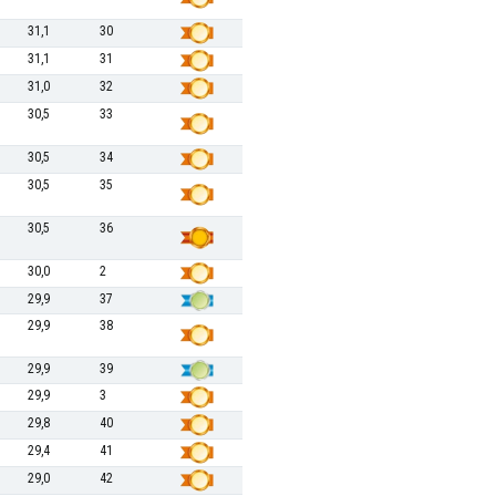
31,1
30
31,1
31
31,0
32
30,5
33
30,5
34
30,5
35
30,5
36
30,0
2
29,9
37
29,9
38
29,9
39
29,9
3
29,8
40
29,4
41
29,0
42