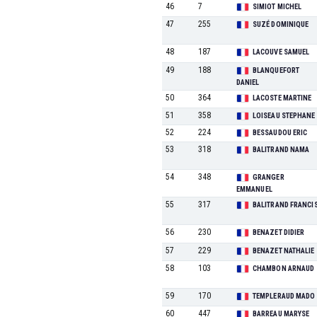
46
7
SIMIOT MICHEL
47
255
SUZÉ DOMINIQUE
48
187
LACOUVE SAMUEL
49
188
BLANQUEFORT
DANIEL
50
364
LACOSTE MARTINE
51
358
LOISEAU STEPHANE
52
224
BESSAUDOU ERIC
53
318
BALITRAND NAMA
54
348
GRANGER
EMMANUEL
55
317
BALITRAND FRANCI
56
230
BENAZET DIDIER
57
229
BENAZET NATHALIE
58
103
CHAMBON ARNAUD
59
170
TEMPLERAUD MADO
60
447
BARREAU MARYSE