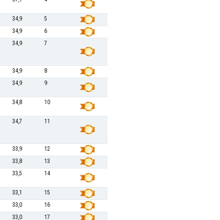
34,9
5
34,9
6
34,9
7
34,9
8
34,9
9
34,8
10
34,7
11
33,9
12
33,8
13
33,5
14
33,1
15
33,0
16
33,0
17