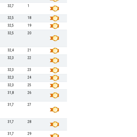
32,7
1
32,5
18
32,5
19
32,5
20
32,4
21
32,3
22
32,3
23
32,3
24
32,3
25
31,8
26
31,7
27
31,7
28
31,7
29