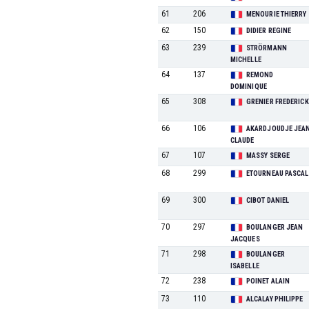
61
206
MENOURIE THIERRY
62
150
DIDIER REGINE
63
239
STRÖRMANN
MICHELLE
64
137
REMOND
DOMINIQUE
65
308
GRENIER FREDERICK
66
106
AKARDJOUDJE JEA
CLAUDE
67
107
MASSY SERGE
68
299
ETOURNEAU PASCAL
69
300
CIBOT DANIEL
70
297
BOULANGER JEAN
JACQUES
71
298
BOULANGER
ISABELLE
72
238
POINET ALAIN
73
110
ALCALAY PHILIPPE