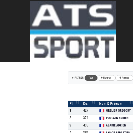
La Périgordine
08/07/2018
74 KM
FILTRER
Tous
Hommes
Femmes
Pl
Do.
Nom & Prénom
1
427
GRELIER GREGORY
2
371
POULAIN ADRIEN
3
435
ABADIE ADRIEN
4
385
LANGE SEBASTIEN