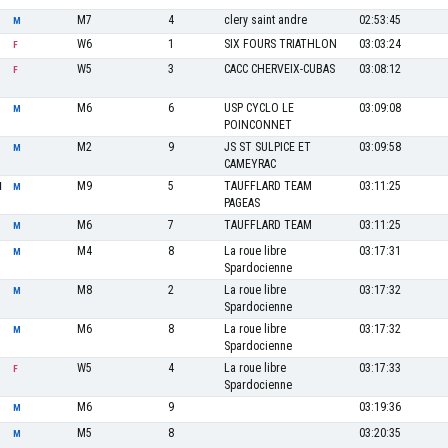
M7
4
clery saint andre
02:53:45
M
W6
1
SIX FOURS TRIATHLON
03:03:24
F
W5
3
CACC CHERVEIX-CUBAS
03:08:12
F
M6
6
USP CYCLO LE
03:09:08
M
POINCONNET
M2
9
JS ST SULPICE ET
03:09:58
M
CAMEYRAC
M9
5
TAUFFLARD TEAM
03:11:25
N
M
PAGEAS
M6
7
TAUFFLARD TEAM
03:11:25
M
M4
8
La roue libre
03:17:31
M
Spardocienne
M8
2
La roue libre
03:17:32
M
Spardocienne
M6
8
La roue libre
03:17:32
M
Spardocienne
W5
4
La roue libre
03:17:33
F
Spardocienne
M6
9
03:19:36
M
M5
8
03:20:35
M