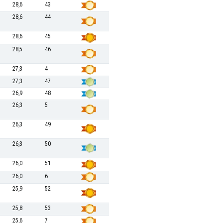
28,6
43
28,6
44
28,6
45
28,5
46
27,3
4
27,3
47
26,9
48
26,3
5
26,3
49
26,3
50
26,0
51
26,0
6
25,9
52
25,8
53
25,6
7