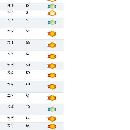
25,6
54
24,2
8
23,6
9
23,5
55
23,4
56
23,2
57
23,2
58
22,5
59
22,5
60
22,5
61
22,5
10
22,2
62
22,1
63