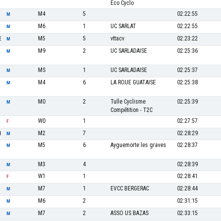
Eco Cyclo
M4
5
02:22:55
M
M6
1
UC SARLAT
02:22:55
M
M5
5
vttacv
02:23:22
E
M
M9
2
UC SARLADAISE
02:25:36
M
MS
1
UC SARLADAISE
02:25:37
M
M4
6
LA ROUE GUATAISE
02:25:38
M
M0
2
Tulle Cyclisme
02:25:39
M
Compétition - T2C
W0
1
02:27:57
F
M2
7
02:28:29
N
M
M5
6
Ayguemorte les graves
02:28:37
M
M3
4
02:28:39
M
W1
1
02:28:41
F
M7
1
EVCC BERGERAC
02:28:44
M
M6
2
02:31:15
M
M7
2
ASSO US BAZAS
02:33:15
M