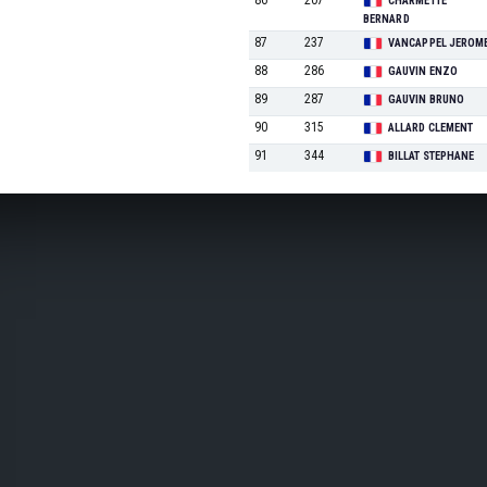
86
207
CHARMETTE
BERNARD
87
237
VANCAPPEL JEROM
88
286
GAUVIN ENZO
89
287
GAUVIN BRUNO
90
315
ALLARD CLEMENT
91
344
BILLAT STEPHANE