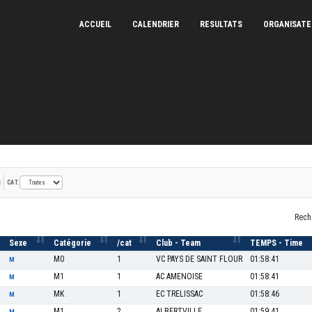
ACCUEIL
CALENDRIER
RESULTATS
ORGANISAT
CAT.
Rech
Sexe
Catégorie
/cat
Club - Team
TEMPS - Time
M0
1
VC PAYS DE SAINT FLOUR
01:58:41
M
M1
1
AC AMENOISE
01:58:41
M
MK
1
EC TRELISSAC
01:58:46
M
M1
2
ALBERTVILLE
01:59:41
M