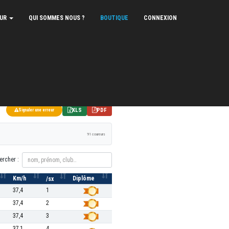
EUR
QUI SOMMES NOUS ?
BOUTIQUE
CONNEXION
XLS
PDF
Signaler une erreur
91 coureurs
ercher :
Km/h
Diplôme
/sx
37,4
1
37,4
2
37,4
3
37,1
4