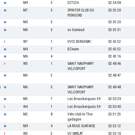
M9
3
ECTC24
02:34:58
M
M7
3
SPINTER CLUB DU
02:35:20
M
PERIGORD
M0
3
02:35:20
M
M6
3
us Gontaud
02:35:31
M
W7
1
EVCC BERGERAC
02:42:52
F
M4
7
BZteam
02:42:52
M
M6
4
02:45:16
M
W5
1
SAINT NAUPHARY
02:48:46
F
VELOSPORT
M3
5
02:48:47
M
M6
5
SAINT NAUPHARY
02:48:48
S
M
VELOSPORT
M5
7
Les Brouckerquois 59
02:50:29
M
W4
1
Les Brouckerquois 59
02:50:40
F
M2
8
Velo club le Thor
02:51:25
M
gadagne
M9
4
LA ROUE GUATAISE
02:52:12
M
W5
2
UC SARLAT
02:53:10
F