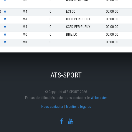
M8
0
AURA CYCLISME
00:00:00
M
M4
0
ECTCC
00:00:00
E
M
MJ
0
CCPD PERIGUEUX
00:00:00
M
M4
0
CCPD PERIGUEUX
00:00:00
M
M0
0
BRIE LC
00:00:00
M
M3
0
00:00:00
M
ATS-SPORT
© Copyright ATS-SPORT 2026
En cas de difficultés techniques contacter le
Webmaster
Nous contacter
|
Mentions légales