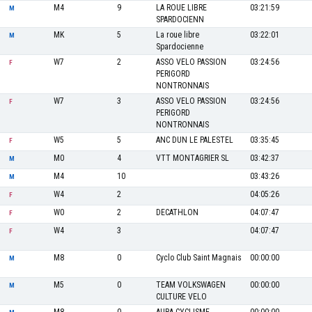
M4
9
LA ROUE LIBRE
03:21:59
M
SPARDOCIENN
MK
5
La roue libre
03:22:01
M
Spardocienne
W7
2
ASSO VELO PASSION
03:24:56
F
PERIGORD
NONTRONNAIS
W7
3
ASSO VELO PASSION
03:24:56
F
PERIGORD
NONTRONNAIS
W5
5
ANC DUN LE PALESTEL
03:35:45
F
M0
4
VTT MONTAGRIER SL
03:42:37
M
M4
10
03:43:26
M
W4
2
04:05:26
F
W0
2
DECATHLON
04:07:47
F
W4
3
04:07:47
F
M8
0
Cyclo Club Saint Magnais
00:00:00
M
M5
0
TEAM VOLKSWAGEN
00:00:00
M
CULTURE VELO