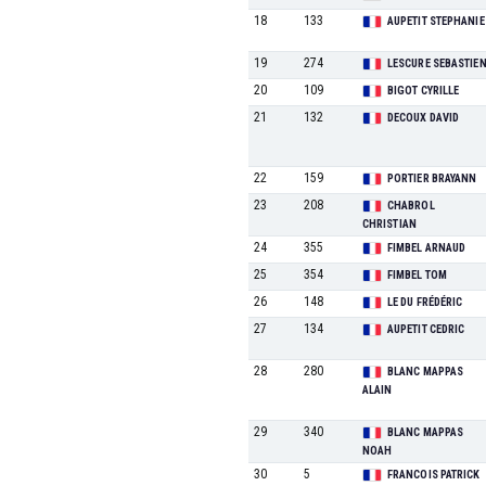
18
133
AUPETIT STEPHANIE
19
274
LESCURE SEBASTIE
20
109
BIGOT CYRILLE
21
132
DECOUX DAVID
22
159
PORTIER BRAYANN
23
208
CHABROL
CHRISTIAN
24
355
FIMBEL ARNAUD
25
354
FIMBEL TOM
26
148
LE DU FRÉDÉRIC
27
134
AUPETIT CEDRIC
28
280
BLANC MAPPAS
ALAIN
29
340
BLANC MAPPAS
NOAH
30
5
FRANCOIS PATRICK