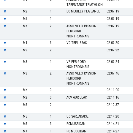
TARENTAISE TRIATHLON
M2
1
EC NEUILLY PLAISANCE
02:07:19
M
M5
1
02:07:19
M
MK
2
ASSO VELO PASSION
02:07:19
M
PERIGORD
NONTRONNAIS
M1
3
VC TRELISSAC
02:07:20
M
M2
2
02:07:22
M
M3
1
VP PERIGORD
02:07:24
M
NONTRONNAIS
M3
2
ASSO VELO PASSION
02:07:46
M
PERIGORD
NONTRONNAIS
MK
3
02:11:00
M
M2
3
ACV AURILLAC
02:11:16
M
M5
2
02:12:37
M
M8
1
UC SARLADAISE
02:14:20
M
M5
3
RCMUSSIDAN
02:14:21
M
M4
1
RC MUSSIDAN
02:14:27
M