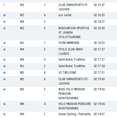
W2
1
CLUB OMNISPORTS ST
02:15:47
F
JOUVEN
M2
4
ucs sarlat
02:16:25
N
M
M4
2
02:16:27
M
M2
5
ASSOCIATION SPORTIVE
02:16:33
M
ST JUNIEN
CYCLOTOURISME
MJ
1
VCCM MARENNE
02:16:53
M
M4
3
CYCLO CLUB SAINT
02:17:27
M
LOUBES
M4
4
Saint Astier Triathlon
02:17:27
M
MJ
2
Saint Astier Triathlon
02:17:30
M
M5
4
VC TRELISSAC
02:17:31
M
M2
6
CLUB OMNISPORTS ST-
02:19:43
M
JOUVEN
M3
3
ASSO VELO PASSION
02:19:56
M
PERIGORD
NONTRONNAIS
MK
4
VELO PASSION PERIGORD
02:19:56
M
NONTRONNAIS
M9
1
Green Cycling - Patrouille
02:19:57
M