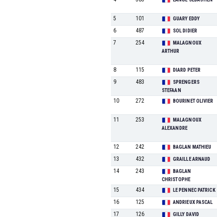
5
101
GUARY EDDY
6
487
SOL DIDIER
7
254
MALAGNOUX
ARTHUR
8
115
DIARD PETER
9
483
SPRENGERS
STEFAAN
10
272
BOURINET OLIVIER
11
253
MALAGNOUX
ALEXANDRE
12
242
BAGLAN MATHIEU
13
432
GRAILLE ARNAUD
14
243
BAGLAN
CHRISTOPHE
15
434
LE PENNEC PATRICK
16
125
ANDRIEUX PASCAL
17
126
GILLY DAVID