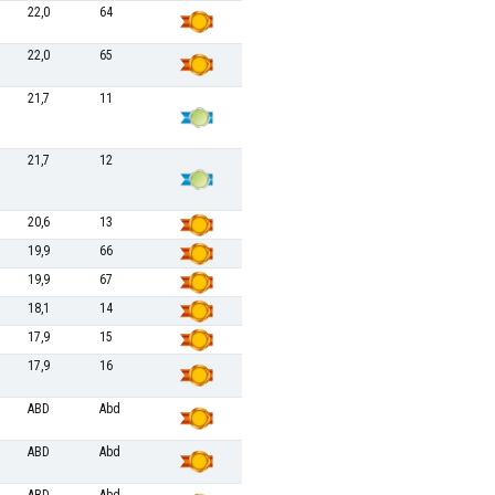
22,0
64
22,0
65
21,7
11
21,7
12
20,6
13
19,9
66
19,9
67
18,1
14
17,9
15
17,9
16
ABD
Abd
ABD
Abd