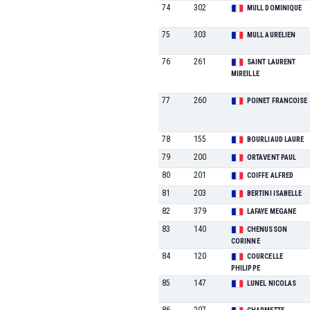
74
302
MULL DOMINIQUE
75
303
MULL AURELIEN
76
261
SAINT LAURENT
MIREILLE
77
260
POINET FRANCOISE
78
155
BOURLIAUD LAURE
79
200
ORTAVENT PAUL
80
201
COIFFE ALFRED
81
203
BERTINI ISABELLE
82
379
LAFAYE MEGANE
83
140
CHENUSSON
CORINNE
84
120
COURCELLE
PHILIPPE
85
147
LUNEL NICOLAS