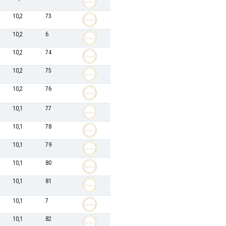
10,2
73
10,2
6
10,2
74
10,2
75
10,2
76
10,1
77
10,1
78
10,1
79
10,1
80
10,1
81
10,1
7
10,1
82