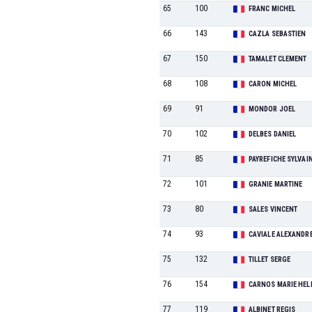
65
100
FRANC MICHEL
66
143
CAZLA SEBASTIEN
67
150
TAMALET CLEMENT
68
108
CARON MICHEL
69
91
MONDOR JOEL
70
102
DELBES DANIEL
71
85
PAYREFICHE SYLVAI
72
101
GRANIE MARTINE
73
80
SALES VINCENT
74
93
CAVIALE ALEXANDR
75
132
TILLET SERGE
76
154
CARNOS MARIE HEL
77
119
ALBINET REGIS