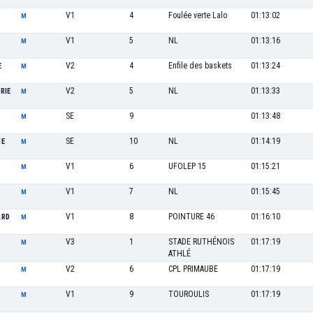
V1
4
Foulée verte Lalo
01:13:02
M
V1
5
NL
01:13:16
M
V2
4
Enfile des baskets
01:13:24
E
M
V2
5
NL
01:13:33
RIE
M
SE
9
01:13:48
M
SE
10
NL
01:14:19
HE
M
V1
6
UFOLEP 15
01:15:21
M
V1
7
NL
01:15:45
M
V1
8
POINTURE 46
01:16:10
ARD
M
V3
1
STADE RUTHÉNOIS
01:17:19
M
ATHLÉ
V2
6
CPL PRIMAUBE
01:17:19
M
V1
9
TOUROULIS
01:17:19
M