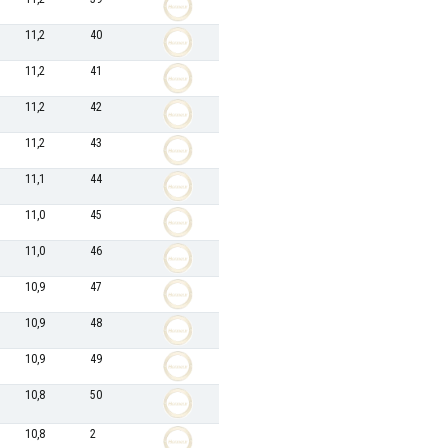
11,2
40
11,2
41
11,2
42
11,2
43
11,1
44
11,0
45
11,0
46
10,9
47
10,9
48
10,9
49
10,8
50
10,8
2