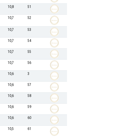
10,8
51
10,7
52
10,7
53
10,7
54
10,7
55
10,7
56
10,6
3
10,6
57
10,6
58
10,6
59
10,6
60
10,5
61