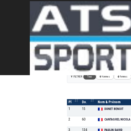
Course des Découvert
15 KM NATURE
FILTRER
Tous
Hommes
Femmes
Pl
Do.
Nom & Prénom
1
15
DUNET BENOIT
2
60
CANTAGREL NICOLA
3
134
PAULIN DAVID