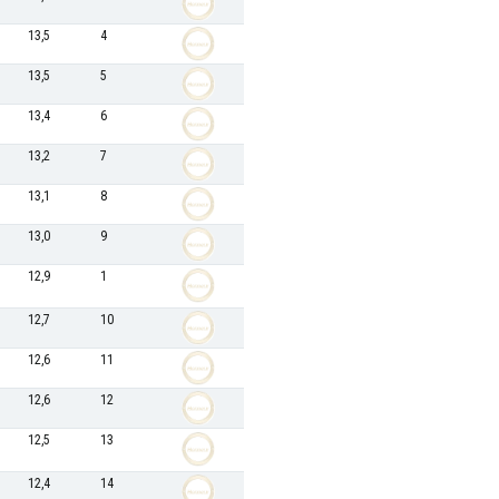
13,5
4
13,5
5
13,4
6
13,2
7
13,1
8
13,0
9
12,9
1
12,7
10
12,6
11
12,6
12
12,5
13
12,4
14