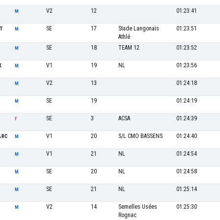
V2
12
01:23:41
M
SE
17
Stade Langonais
01:23:51
T
M
Athlé
SE
18
TEAM 12
01:23:52
M
V1
19
NL
01:23:56
K
M
V2
13
01:24:18
M
SE
19
01:24:19
M
SE
3
ACSA
01:24:39
F
V1
20
S/L CMO BASSENS
01:24:40
ARC
M
V1
21
NL
01:24:54
M
SE
20
NL
01:24:58
M
SE
21
NL
01:25:14
M
V2
14
Semelles Usées
01:25:30
M
Rognac