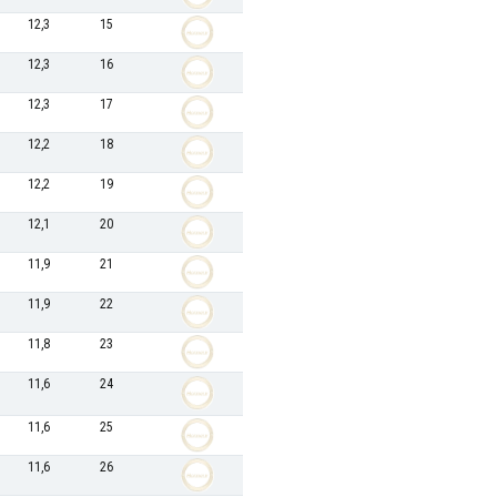
12,3
15
12,3
16
12,3
17
12,2
18
12,2
19
12,1
20
11,9
21
11,9
22
11,8
23
11,6
24
11,6
25
11,6
26