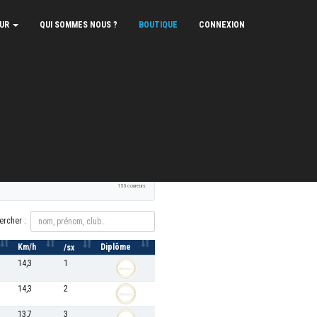
EUR
QUI SOMMES NOUS ?
BOUTIQUE
CONNEXION
XLS
PDF
Signaler une erreur
153 coureurs
ercher :
Km/h
Diplôme
/sx
14,3
1
14,3
2
13,7
3