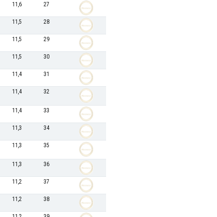
11,6
27
11,5
28
11,5
29
11,5
30
11,4
31
11,4
32
11,4
33
11,3
34
11,3
35
11,3
36
11,2
37
11,2
38
11,2
39