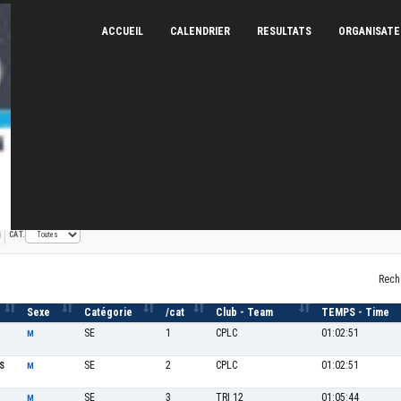
ACCUEIL
CALENDRIER
RESULTATS
ORGANISAT
es
04/07/2010
CAT.
Rech
Sexe
Catégorie
/cat
Club - Team
TEMPS - Time
SE
1
CPLC
01:02:51
M
SE
2
CPLC
01:02:51
S
M
SE
3
TRI 12
01:05:44
M