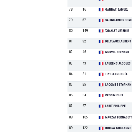
78
16
GANNAC SAMUEL
79
57
SALINGARDES CORI
80
149
TAMALET JEREMIE
81
32
DELCLAUX LAURENT
82
46
NOUVEL BERNARD
83
43
LAURENS JACQUES
84
81
TEYSSEDRE NOËL
85
55
LACOMBE STéPHAN
86
84
CROS MICHEL
87
67
LABIT PHILIPPE
88
105
MAUZAT BERNADET
89
122
BOULAY GUILLAUME