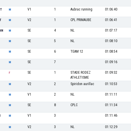
V1
1
Aubrac running
01:06:40
NT
M
V2
1
CPL PRIMAUBE
01:06:41
T
M
SE
4
NL
01:07:17
AN
M
SE
5
NL
01:08:10
M
SE
6
TEAM 12
01:08:54
M
SE
7
01:09:16
M
SE
1
STADE RODEZ
01:09:32
F
ATHLETISME
V2
2
Spiridon aurillac
01:10:53
M
V1
2
NL
01:11:11
M
SE
8
CPLC
01:11:34
M
V1
3
01:11:46
N
M
V2
3
NL
01:12:29
M