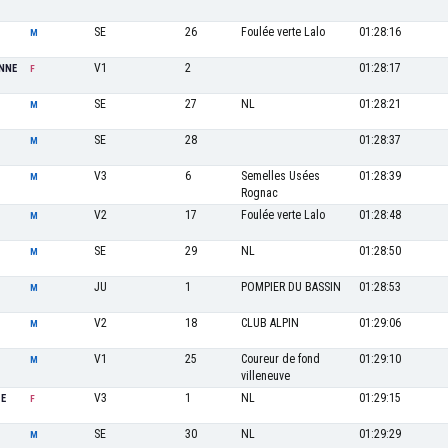
SE
26
Foulée verte Lalo
01:28:16
M
V1
2
01:28:17
NNE
F
SE
27
NL
01:28:21
M
SE
28
01:28:37
M
V3
6
Semelles Usées
01:28:39
M
Rognac
V2
17
Foulée verte Lalo
01:28:48
M
SE
29
NL
01:28:50
M
JU
1
POMPIER DU BASSIN
01:28:53
M
V2
18
CLUB ALPIN
01:29:06
M
V1
25
Coureur de fond
01:29:10
M
villeneuve
V3
1
NL
01:29:15
TE
F
SE
30
NL
01:29:29
M