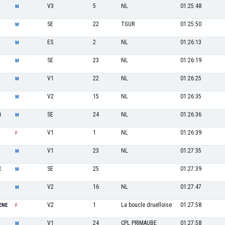
V3
5
NL
01:25:48
M
SE
22
TGUR
01:25:50
M
ES
2
NL
01:26:13
M
SE
23
NL
01:26:19
M
V1
22
NL
01:26:25
M
V2
15
NL
01:26:35
M
SE
24
NL
01:26:36
N
M
V1
1
NL
01:26:39
F
V1
23
NL
01:27:35
M
SE
25
01:27:39
E
M
V2
16
NL
01:27:47
M
V2
1
La boucle druelloise
01:27:58
ENE
F
V1
24
CPL PRIMAUBE
01:27:58
M