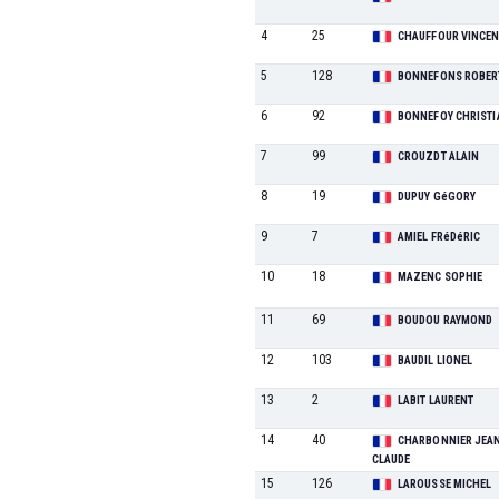
4
25
CHAUFFOUR VINCE
5
128
BONNEFONS ROBER
6
92
BONNEFOY CHRISTI
7
99
CROUZDT ALAIN
8
19
DUPUY GéGORY
9
7
AMIEL FRéDéRIC
10
18
MAZENC SOPHIE
11
69
BOUDOU RAYMOND
12
103
BAUDIL LIONEL
13
2
LABIT LAURENT
14
40
CHARBONNIER JEA
CLAUDE
15
126
LAROUSSE MICHEL