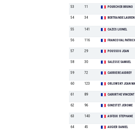
53
11
POURCHER BRUNO
54
34
BERTRANDE LAUREN
55
141
CAZES LIONEL
56
116
FRANCOVAL PATRIC
57
29
POUSSOU JEAN
58
30
SALESSE SAMUEL
59
72
CARRIERE AUDREY
60
123
ORLOWSKY JEAN M
61
89
CABURTHE VINCENT
62
96
GINESTET JEROME
63
140
ASFEUX STEPHANE
64
45
AUGIER DANIEL