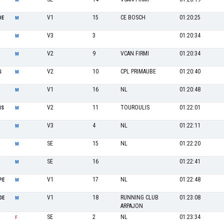
V1
15
CE BOSCH
01:20:25
DE
M
V3
3
01:20:34
M
V2
9
VCAN FIRMI
01:20:34
M
V2
10
CPL PRIMAUBE
01:20:40
S
M
V1
16
NL
01:20:48
M
V2
11
TOUROULIS
01:22:01
IS
M
V3
4
NL
01:22:11
M
SE
15
NL
01:22:20
M
SE
16
01:22:41
M
V1
17
NL
01:22:48
PE
M
V1
18
RUNNING CLUB
01:23:08
DE
M
ARPAJON
SE
2
NL
01:23:34
F