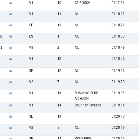
V1
10
CE BOSCH
01:17:54
M
V1
11
NL
01:18:12
M
SE
11
NL
01:18:25
M
ES
1
NL
01:18:30
HE
M
V3
2
NL
01:18:49
RE
M
V1
12
01:18:56
M
SE
12
NL
01:19:16
N
M
V2
7
NL
01:19:29
M
V1
13
RUNNING CLUB
01:19:35
M
ARPAJON
V1
14
Courir en levezou
01:19:54
M
SE
13
01:20:18
M
V2
8
NL
01:20:19
D
M
SE
14
VCAN FIRMI
01:20:19
M