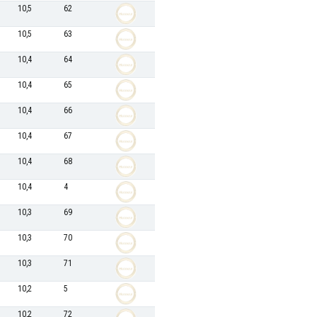
10,5
62
10,5
63
10,4
64
10,4
65
10,4
66
10,4
67
10,4
68
10,4
4
10,3
69
10,3
70
10,3
71
10,2
5
10,2
72