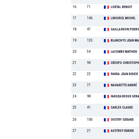
16
71
LORTAL BENOIT
17
146
LIBOUREL MICHEL
18
47
GAILLARDON PIERR
19
133
BLANCHYS JEAN MA
20
54
LACOMBE MATHIEU
21
94
CRESPO CHRISTOP
22
22
PARRA JEAN DIDIER
23
77
NAVARETTE ANDRÉ
24
98
FARGEAUDOUX GER
25
41
CARLES CLAUDE
26
106
OUSTRY GERARD
27
21
AUSTRUY FABIEN