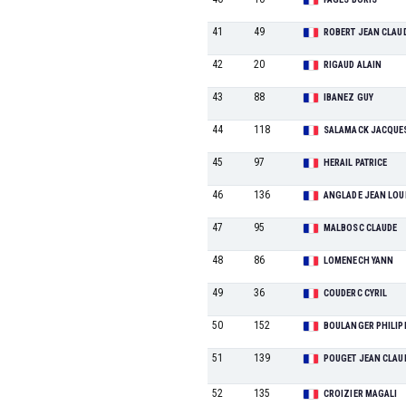
41
49
ROBERT JEAN CLAU
42
20
RIGAUD ALAIN
43
88
IBANEZ GUY
44
118
SALAMACK JACQUE
45
97
HERAIL PATRICE
46
136
ANGLADE JEAN LOU
47
95
MALBOSC CLAUDE
48
86
LOMENECH YANN
49
36
COUDERC CYRIL
50
152
BOULANGER PHILIP
51
139
POUGET JEAN CLAU
52
135
CROIZIER MAGALI