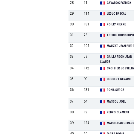
28
51
CAVAROC PATRICK
29
114
LEDUC PASCAL
30
151
POILLY PIERRE
31
78
ASTOUL CHRISTOP
32
104
MAUZAT JEAN PIER
33
59
GAILLARDON JEAN
CLAUDE
34
142
CROIZIER JOSSELI
35
90
COUDERT GERARD
36
131
PONS SERGE
37
64
MASSOL JOEL
38
12
PEDRO CLéMENT
39
124
MARCILHAC GERAR
40
10
FAGES BORIS