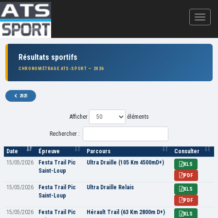
Résultats sportifs
CHRONOMÉTRAGE ATS-SPORT — 2026
2025
Afficher
éléments
Rechercher :
Date
Épreuve
Parcours
Consulter
15/05/2026
Festa Trail Pic
Ultra Draille (105 Km 4500mD+)
XLS
Saint-Loup
PDF
15/05/2026
Festa Trail Pic
Ultra Draille Relais
XLS
Saint-Loup
PDF
15/05/2026
Festa Trail Pic
Hérault Trail (63 Km 2800m D+)
XLS