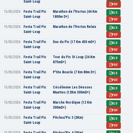
Saint-Loup
PDF
15/05/2026
Festa Trail Pic
Marathon de l'Hortus (44 Km
XLS
Saint-Loup
1800m D+)
PDF
15/05/2026
Festa Trail Pic
Marathon de l'Hortus Relais
XLS
Saint-Loup
PDF
15/05/2026
Festa Trail Pic
Duo du Pic (17 Km 450 mD+)
XLS
Saint-Loup
PDF
15/05/2026
Festa Trail Pic
Tour du Pic St Loup (24 Km
XLS
Saint-Loup
875mD+)
PDF
15/05/2026
Festa Trail Pic
P'tite Boucle (7 Km 80m D+)
XLS
Saint-Loup
PDF
15/05/2026
Festa Trail Pic
Cécélienne Les Déesses
XLS
Saint-Loup
Muettes (12Km 300mD+)
PDF
15/05/2026
Festa Trail Pic
Marche Nordique (12 Km
XLS
Saint-Loup
300mD+)
PDF
15/05/2026
Festa Trail Pic
Pitchou'Pic 3 (3Km)
XLS
Saint-Loup
PDF
15/05/2026
Festa Trail Pic
Pitchou'Pic 4 (5Km)