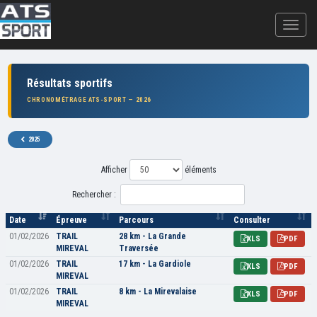
Résultats sportifs
CHRONOMÉTRAGE ATS-SPORT — 2026
2025
Afficher
éléments
Rechercher :
Date
Épreuve
Parcours
Consulter
01/02/2026
TRAIL
28 km - La Grande
XLS
PDF
MIREVAL
Traversée
01/02/2026
TRAIL
17 km - La Gardiole
XLS
PDF
MIREVAL
01/02/2026
TRAIL
8 km - La Mirevalaise
XLS
PDF
MIREVAL