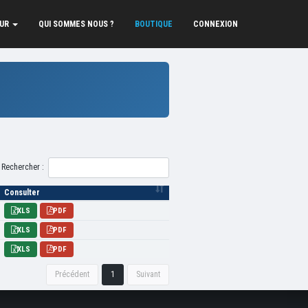
EUR
QUI SOMMES NOUS ?
BOUTIQUE
CONNEXION
Rechercher :
Consulter
XLS
PDF
XLS
PDF
XLS
PDF
Précédent
1
Suivant