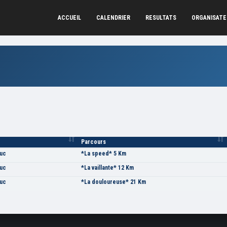
ACCUEIL
CALENDRIER
RESULTATS
ORGANISAT
Parcours
ruc
*La speed* 5 Km
ruc
*La vaillante* 12 Km
ruc
*La douloureuse* 21 Km