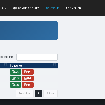
EUR
QUI SOMMES NOUS ?
BOUTIQUE
CONNEXION
Rechercher :
Consulter
XLS
PDF
XLS
PDF
XLS
PDF
Précédent
1
Suivant