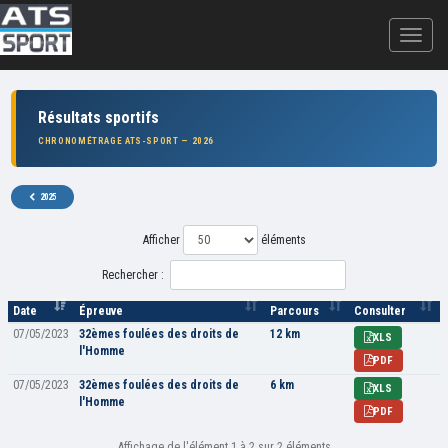
Résultats sportifs
CHRONOMÉTRAGE ATS-SPORT — 2026
2025
Afficher
éléments
Rechercher :
Date
Épreuve
Parcours
Consulter
07/05/2023
32èmes foulées des droits de
12 km
XLS
l'Homme
PDF
07/05/2023
32èmes foulées des droits de
6 km
XLS
l'Homme
PDF
Affichage de l'élément 1 à 2 sur 2 éléments