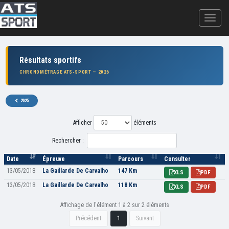
Résultats sportifs
CHRONOMÉTRAGE ATS-SPORT — 2026
2025
Afficher
éléments
Rechercher :
Date
Épreuve
Parcours
Consulter
13/05/2018
La Gaillarde De Carvalho
147 Km
XLS
PDF
13/05/2018
La Gaillarde De Carvalho
118 Km
XLS
PDF
Affichage de l'élément 1 à 2 sur 2 éléments
Précédent
1
Suivant