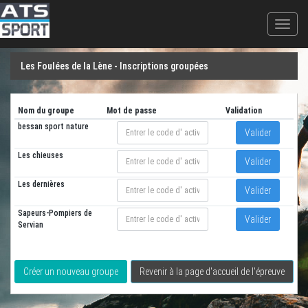
Loading...
Les Foulées de la Lène - Inscriptions groupées
Nom du groupe
Mot de passe
Validation
bessan sport nature
Valider
Les chieuses
Valider
Les dernières
Valider
Sapeurs-Pompiers de
Valider
Servian
Créer un nouveau groupe
Revenir à la page d'accueil de l'épreuve