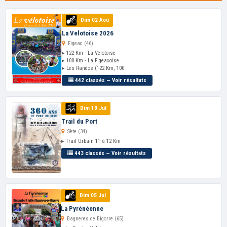
Dim 02 Aoû
La Velotoise 2026
Figeac (46)
▸ 122 Km - La Vélotoise
▸ 100 Km - La Figeacoise
▸ Les Randos (122 Km, 100
442 classés — Voir résultats
Dim 19 Jul
Trail du Port
Sète (34)
▸ Trail Urbain 11 à 12 Km
443 classés — Voir résultats
Dim 05 Jul
La Pyrénéenne
Bagneres de Bigorre (65)