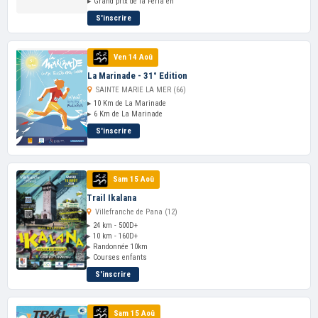
▸ Grand prix de la Feria en
S'inscrire
Ven 14 Aoû
La Marinade - 31° Edition
SAINTE MARIE LA MER (66)
▸ 10 Km de La Marinade
▸ 6 Km de La Marinade
S'inscrire
Sam 15 Aoû
Trail Ikalana
Villefranche de Pana (12)
▸ 24 km - 500D+
▸ 10 km - 160D+
▸ Randonnée 10km
▸ Courses enfants
S'inscrire
Sam 15 Aoû