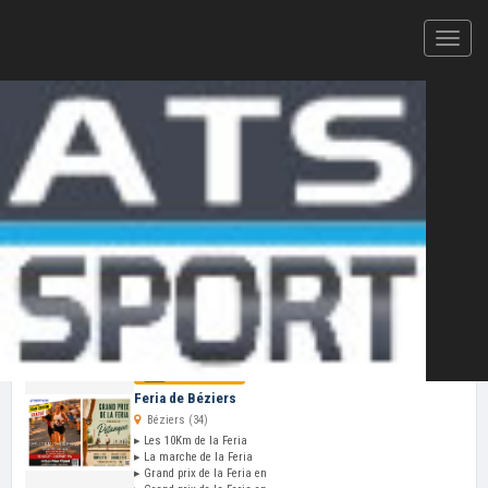
Votre plateforme d'inscription en ligne et de résultats
CHRONOMÉTRAGE ATS-SPORT — 2026
Cliquez ici pour ajouter votre
épreuve
au
calendrier ATS-Sport
VOS PROCHAINES COURSES
Mer 12 Aoû
Feria de Béziers
Béziers (34)
▸ Les 10Km de la Feria
▸ La marche de la Feria
▸ Grand prix de la Feria en