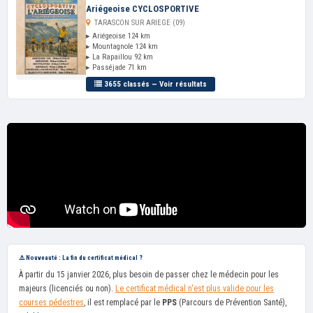
Ariégeoise CYCLOSPORTIVE
TARASCON SUR ARIEGE (09)
▸ Ariégeoise 124 km
▸ Mountagnole 124 km
▸ La Rapaillou 92 km
▸ Passéjade 71 km
3655 classés — Voir résultats
⚠️ Nouveauté : La fin du certificat médical ?
À partir du 15 janvier 2026, plus besoin de passer chez le médecin pour les
majeurs (licenciés ou non).
Le certificat médical n'est plus valide pour les
courses pédestres
, il est remplacé par le
PPS
(Parcours de Prévention Santé),