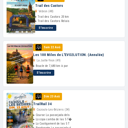
Trail des Castors
Vebron (48)
▸ Trail des Castors 20 km
▸ Trail des Castors Relais
S'inscrire
Sam 22 Aoû
Les 100 Miles de L'EVO2LUTION. (Annulée)
La Jaille-Yvon (49)
▸ Boucle de 7,680 km à par
S'inscrire
Dim 23 Aoû
TrailRail 34
Cazouls-Les-Béziers (34)
▸ Course La passejada dels
▸ Lo copa camba de las 5 T�
▸ Lo Castigament de las 5 T
▸ Randonnée La passejada d