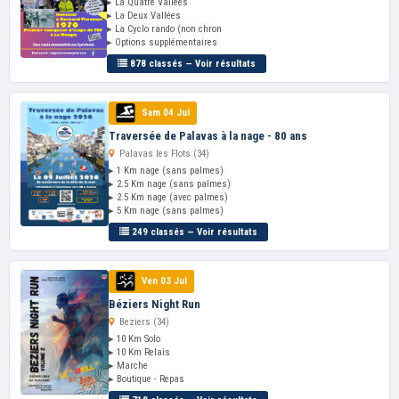
▸ La Quatre Vallées
▸ La Deux Vallées
▸ La Cyclo rando (non chron
▸ Options supplémentaires
878 classés — Voir résultats
Sam 04 Jul
Traversée de Palavas à la nage - 80 ans
Palavas les Flots (34)
▸ 1 Km nage (sans palmes)
▸ 2.5 Km nage (sans palmes)
▸ 2.5 Km nage (avec palmes)
▸ 5 Km nage (sans palmes)
249 classés — Voir résultats
Ven 03 Jul
Béziers Night Run
Beziers (34)
▸ 10 Km Solo
▸ 10 Km Relais
▸ Marche
▸ Boutique - Repas