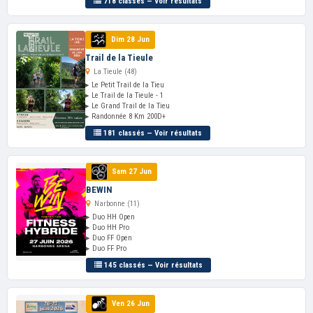
718 classés — Voir résultats
Dim 28 Jun
Trail de la Tieule
La Tieule (48)
▸ Le Petit Trail de la Tieu
▸ Le Trail de la Tieule - 1
▸ Le Grand Trail de la Tieu
▸ Randonnée 8 Km 200D+
181 classés — Voir résultats
Sam 27 Jun
BEWIN
Narbonne (11)
▸ Duo HH Open
▸ Duo HH Pro
▸ Duo FF Open
▸ Duo FF Pro
145 classés — Voir résultats
Ven 26 Jun