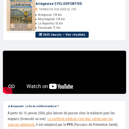
Ariégeoise CYCLOSPORTIVE
TARASCON SUR ARIEGE (09)
▸ Ariégeoise 124 km
▸ Mountagnole 124 km
▸ La Rapaillou 92 km
▸ Passéjade 71 km
3655 classés — Voir résultats
⚠️ Nouveauté : La fin du certificat médical ?
À partir du 15 janvier 2026, plus besoin de passer chez le médecin pour les
majeurs (licenciés ou non).
Le certificat médical n'est plus valide pour les
courses pédestres
, il est remplacé par le
PPS
(Parcours de Prévention Santé),