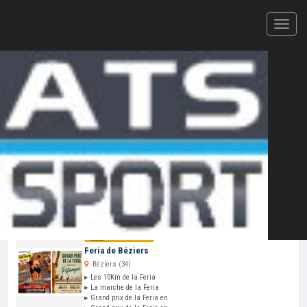
Votre plateforme d'inscription en ligne et de résultats
CHRONOMÉTRAGE ATS-SPORT — 2026
Cliquez ici pour ajouter votre
épreuve
au
calendrier ATS-Sport
VOS PROCHAINES COURSES
Mer 12 Aoû
Feria de Béziers
Béziers (34)
▸ Les 10Km de la Feria
▸ La marche de la Feria
▸ Grand prix de la Feria en