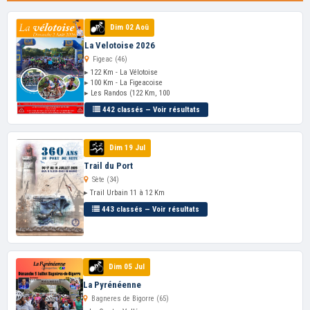
Dim 02 Aoû
La Velotoise 2026
Figeac (46)
▸ 122 Km - La Vélotoise
▸ 100 Km - La Figeacoise
▸ Les Randos (122 Km, 100
442 classés — Voir résultats
Dim 19 Jul
Trail du Port
Sète (34)
▸ Trail Urbain 11 à 12 Km
443 classés — Voir résultats
Dim 05 Jul
La Pyrénéenne
Bagneres de Bigorre (65)