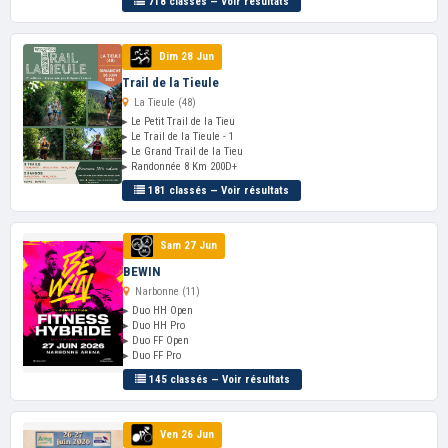
718 classés — Voir résultats
Dim 28 Jun
Trail de la Tieule
La Tieule (48)
▸ Le Petit Trail de la Tieu
▸ Le Trail de la Tieule - 1
▸ Le Grand Trail de la Tieu
▸ Randonnée 8 Km 200D+
181 classés — Voir résultats
Sam 27 Jun
BEWIN
Narbonne (11)
▸ Duo HH Open
▸ Duo HH Pro
▸ Duo FF Open
▸ Duo FF Pro
145 classés — Voir résultats
Ven 26 Jun