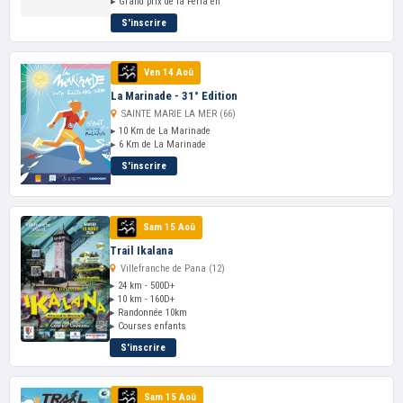
▸ Grand prix de la Feria en
S'inscrire
Ven 14 Aoû
La Marinade - 31° Edition
SAINTE MARIE LA MER (66)
▸ 10 Km de La Marinade
▸ 6 Km de La Marinade
S'inscrire
Sam 15 Aoû
Trail Ikalana
Villefranche de Pana (12)
▸ 24 km - 500D+
▸ 10 km - 160D+
▸ Randonnée 10km
▸ Courses enfants
S'inscrire
Sam 15 Aoû