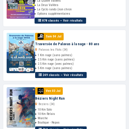
▸ La Quatre Vallées
▸ La Deux Vallées
▸ La Cyclo rando (non chron
▸ Options supplémentaires
878 classés — Voir résultats
Sam 04 Jul
Traversée de Palavas à la nage - 80 ans
Palavas les Flots (34)
▸ 1 Km nage (sans palmes)
▸ 2.5 Km nage (sans palmes)
▸ 2.5 Km nage (avec palmes)
▸ 5 Km nage (sans palmes)
249 classés — Voir résultats
Ven 03 Jul
Béziers Night Run
Beziers (34)
▸ 10 Km Solo
▸ 10 Km Relais
▸ Marche
▸ Boutique - Repas