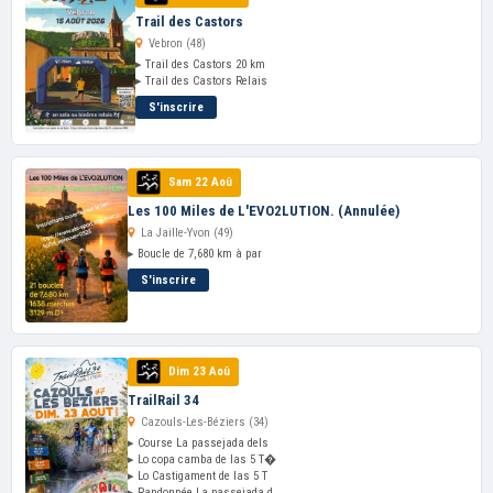
Trail des Castors
Vebron (48)
▸ Trail des Castors 20 km
▸ Trail des Castors Relais
S'inscrire
Sam 22 Aoû
Les 100 Miles de L'EVO2LUTION. (Annulée)
La Jaille-Yvon (49)
▸ Boucle de 7,680 km à par
S'inscrire
Dim 23 Aoû
TrailRail 34
Cazouls-Les-Béziers (34)
▸ Course La passejada dels
▸ Lo copa camba de las 5 T�
▸ Lo Castigament de las 5 T
▸ Randonnée La passejada d