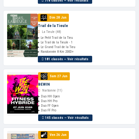
718 classés — Voir résultats
Dim 28 Jun
Trail de la Tieule
La Tieule (48)
▸ Le Petit Trail de la Tieu
▸ Le Trail de la Tieule - 1
▸ Le Grand Trail de la Tieu
▸ Randonnée 8 Km 200D+
181 classés — Voir résultats
Sam 27 Jun
BEWIN
Narbonne (11)
▸ Duo HH Open
▸ Duo HH Pro
▸ Duo FF Open
▸ Duo FF Pro
145 classés — Voir résultats
Ven 26 Jun