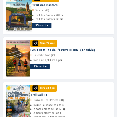
Trail des Castors
Vebron (48)
▸ Trail des Castors 20 km
▸ Trail des Castors Relais
S'inscrire
Sam 22 Aoû
Les 100 Miles de L'EVO2LUTION. (Annulée)
La Jaille-Yvon (49)
▸ Boucle de 7,680 km à par
S'inscrire
Dim 23 Aoû
TrailRail 34
Cazouls-Les-Béziers (34)
▸ Course La passejada dels
▸ Lo copa camba de las 5 T�
▸ Lo Castigament de las 5 T
▸ Randonnée La passejada d