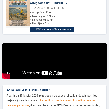
Ariégeoise CYCLOSPORTIVE
TARASCON SUR ARIEGE (09)
▸ Ariégeoise 124 km
▸ Mountagnole 124 km
▸ La Rapaillou 92 km
▸ Passéjade 71 km
3655 classés — Voir résultats
⚠️ Nouveauté : La fin du certificat médical ?
À partir du 15 janvier 2026, plus besoin de passer chez le médecin pour les
majeurs (licenciés ou non).
Le certificat médical n'est plus valide pour les
courses pédestres
, il est remplacé par le
PPS
(Parcours de Prévention Santé),