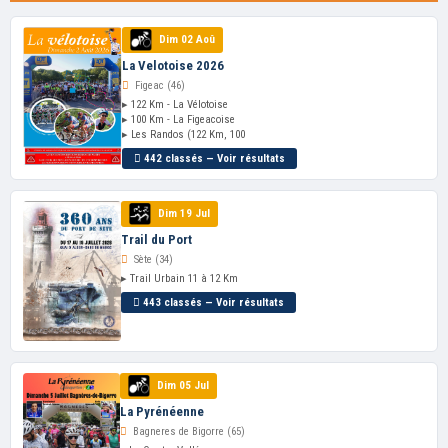
Dim 02 Aoû
La Velotoise 2026
Figeac (46)
▸ 122 Km - La Vélotoise
▸ 100 Km - La Figeacoise
▸ Les Randos (122 Km, 100
442 classés — Voir résultats
Dim 19 Jul
Trail du Port
Sète (34)
▸ Trail Urbain 11 à 12 Km
443 classés — Voir résultats
Dim 05 Jul
La Pyrénéenne
Bagneres de Bigorre (65)