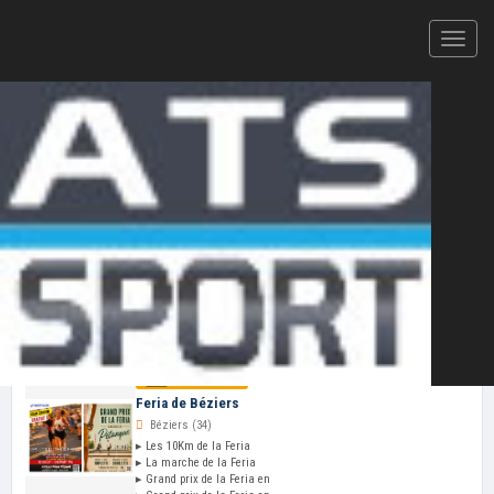
Votre plateforme d'inscription en ligne et de résultats
CHRONOMÉTRAGE ATS-SPORT — 2026
Cliquez ici pour ajouter votre
épreuve
au
calendrier ATS-Sport
VOS PROCHAINES COURSES
Mer 12 Aoû
Feria de Béziers
Béziers (34)
▸ Les 10Km de la Feria
▸ La marche de la Feria
▸ Grand prix de la Feria en