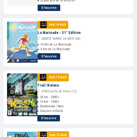
▸ Grand prix de la Feria en
S'inscrire
Ven 14 Aoû
La Marinade - 31° Edition
SAINTE MARIE LA MER (66)
▸ 10 Km de La Marinade
▸ 6 Km de La Marinade
S'inscrire
Sam 15 Aoû
Trail Ikalana
Villefranche de Pana (12)
▸ 24 km - 500D+
▸ 10 km - 160D+
▸ Randonnée 10km
▸ Courses enfants
S'inscrire
Sam 15 Aoû