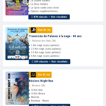
▸ La Quatre Vallées
▸ La Deux Vallées
▸ La Cyclo rando (non chron
▸ Options supplémentaires
878 classés — Voir résultats
Sam 04 Jul
Traversée de Palavas à la nage - 80 ans
Palavas les Flots (34)
▸ 1 Km nage (sans palmes)
▸ 2.5 Km nage (sans palmes)
▸ 2.5 Km nage (avec palmes)
▸ 5 Km nage (sans palmes)
249 classés — Voir résultats
Ven 03 Jul
Béziers Night Run
Beziers (34)
▸ 10 Km Solo
▸ 10 Km Relais
▸ Marche
▸ Boutique - Repas