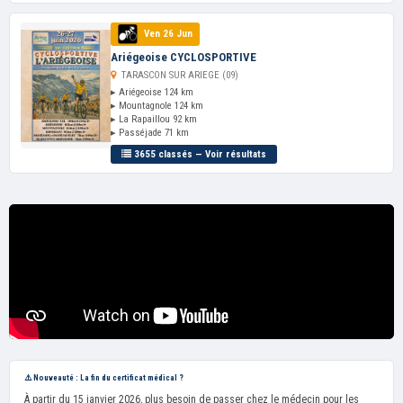
Ven 26 Jun
Ariégeoise CYCLOSPORTIVE
TARASCON SUR ARIEGE (09)
▸ Ariégeoise 124 km
▸ Mountagnole 124 km
▸ La Rapaillou 92 km
▸ Passéjade 71 km
3655 classés — Voir résultats
⚠️ Nouveauté : La fin du certificat médical ?
À partir du 15 janvier 2026, plus besoin de passer chez le médecin pour les