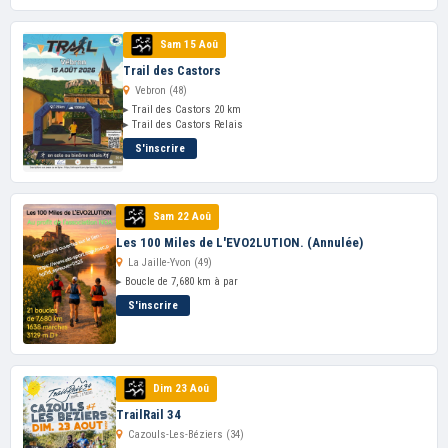
Sam 15 Aoû
Trail des Castors
Vebron (48)
▸ Trail des Castors 20 km
▸ Trail des Castors Relais
S'inscrire
Sam 22 Aoû
Les 100 Miles de L'EVO2LUTION. (Annulée)
La Jaille-Yvon (49)
▸ Boucle de 7,680 km à par
S'inscrire
Dim 23 Aoû
TrailRail 34
Cazouls-Les-Béziers (34)