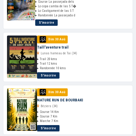
▸ Course La passejada dels
▸ Lo copa camba de las 5 T�
▸ Lo Castigament de las 5 T
▸ Randonnée La passejada d
S'inscrire
Dim 30 Aoû
Taill'aventure trail
Lunas hameau de Tai (34)
▸ Trail 20 kms
▸ Trail 12 kms
▸ Randonnée 10 kms
S'inscrire
Dim 30 Aoû
NATURE RUN DE BOURBAKI
Béziers (34)
▸ Course 14 Km
▸ Course 7 Km
▸ Marche 7 Km
S'inscrire