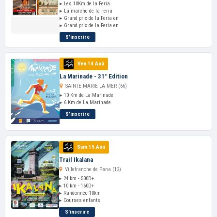
▸ Les 10Km de la Feria
▸ La marche de la Feria
▸ Grand prix de la Feria en
▸ Grand prix de la Feria en
S'inscrire
Ven 14 Aoû
La Marinade - 31° Edition
SAINTE MARIE LA MER (66)
▸ 10 Km de La Marinade
▸ 6 Km de La Marinade
S'inscrire
Sam 15 Aoû
Trail Ikalana
Villefranche de Pana (12)
▸ 24 km - 500D+
▸ 10 km - 160D+
▸ Randonnée 10km
▸ Courses enfants
S'inscrire