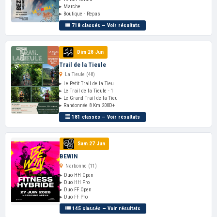
▸ Marche
▸ Boutique - Repas
718 classés — Voir résultats
Dim 28 Jun
Trail de la Tieule
La Tieule (48)
▸ Le Petit Trail de la Tieu
▸ Le Trail de la Tieule - 1
▸ Le Grand Trail de la Tieu
▸ Randonnée 8 Km 200D+
181 classés — Voir résultats
Sam 27 Jun
BEWIN
Narbonne (11)
▸ Duo HH Open
▸ Duo HH Pro
▸ Duo FF Open
▸ Duo FF Pro
145 classés — Voir résultats