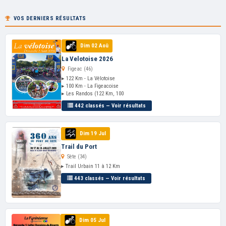
VOS DERNIERS RÉSULTATS
Dim 02 Aoû
La Velotoise 2026
Figeac (46)
▸ 122 Km - La Vélotoise
▸ 100 Km - La Figeacoise
▸ Les Randos (122 Km, 100
442 classés — Voir résultats
Dim 19 Jul
Trail du Port
Sète (34)
▸ Trail Urbain 11 à 12 Km
443 classés — Voir résultats
Dim 05 Jul