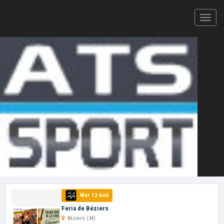
Votre plateforme d'inscription en ligne et de résultats
CHRONOMÉTRAGE ATS-SPORT — 2026
Feria de Béziers ›
LIVE À VENIR
Cliquez ici pour ajouter votre
épreuve
au
calendrier ATS-Sport
VOS PROCHAINES COURSES
Mer 12 Aoû
Feria de Béziers
Béziers (34)