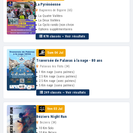
La Pyrénéenne
Bagneres de Bigorre (65)
▸ La Quatre Vallées
▸ La Deux Vallées
▸ La Cyclo rando (non chron
▸ Options supplémentaires
878 classés — Voir résultats
Sam 04 Jul
Traversée de Palavas à la nage - 80 ans
Palavas les Flots (34)
▸ 1 Km nage (sans palmes)
▸ 2.5 Km nage (sans palmes)
▸ 2.5 Km nage (avec palmes)
▸ 5 Km nage (sans palmes)
249 classés — Voir résultats
Ven 03 Jul
Béziers Night Run
Beziers (34)
▸ 10 Km Solo
▸ 10 Km Relais