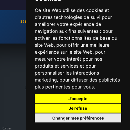
Ce site Web utilise des cookies et
d'autres technologies de suivi pour
2026 sera une année pleine d'exploits, et de records !!
améliorer votre expérience de
Gardez le cap !!
navigation aux fins suivantes :
pour
Chronométrage, inscriptions en ligne, dossards
activer les fonctionnalités de base du
site Web
,
pour offrir une meilleure
expérience sur le site Web
,
pour
mesurer votre intérêt pour nos
ATS-SPORT
produits et services et pour
personnaliser les interactions
marketing
,
pour diffuser des publicités
© Copyright ATS-SPORT 2026
plus pertinentes pour vous
.
En cas de difficultés techniques contacter le
Webmaster
Nous contacter
|
Mentions légales
J'accepte
Je refuse
Changer mes préférences
Cookies