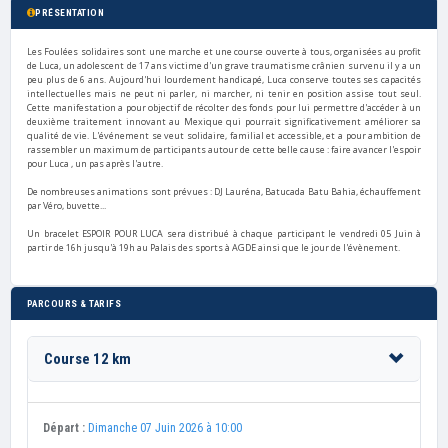
PRÉSENTATION
Les Foulées solidaires sont une marche et une course ouverte à tous, organisées au profit
de Luca, un adolescent de 17 ans victime d'un grave traumatisme crânien survenu il y a un
peu plus de 6 ans. Aujourd'hui lourdement handicapé, Luca conserve toutes ses capacités
intellectuelles mais ne peut ni parler, ni marcher, ni tenir en position assise tout seul.
Cette manifestation a pour objectif de récolter des fonds pour lui permettre d'accéder à un
deuxième traitement innovant au Mexique qui pourrait significativement améliorer sa
qualité de vie. L'événement se veut solidaire, familial et accessible, et a pour ambition de
rassembler un maximum de participants autour de cette belle cause : faire avancer l'espoir
pour Luca , un pas après l'autre.
De nombreuses animations sont prévues : DJ Lauréna, Batucada Batu Bahia, échauffement
par Véro, buvette...
Un bracelet ESPOIR POUR LUCA sera distribué à chaque participant le vendredi 05 Juin à
partir de 16h jusqu'à 19h au Palais des sports à AGDE ainsi que le jour de l'évènement.
PARCOURS & TARIFS
Course 12 km
Départ :
Dimanche 07 Juin 2026 à 10:00