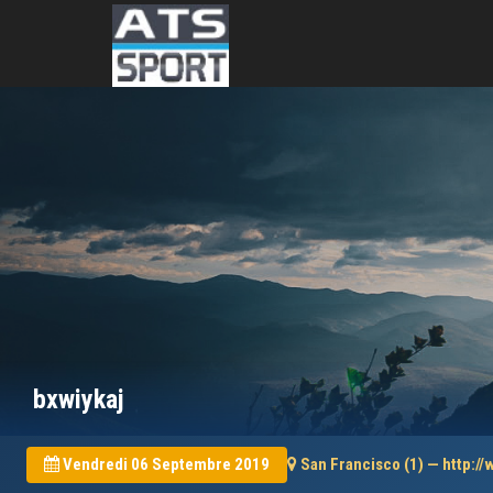
bxwiykaj
Vendredi 06 Septembre 2019
San Francisco (1) — http: