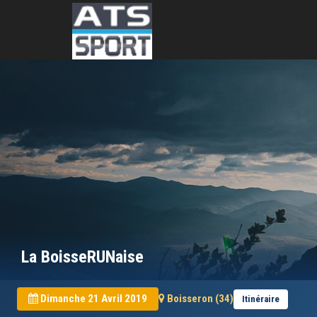
La BoisseRUNaise
Dimanche 21 Avril 2019
Boisseron (34)
Itinéraire