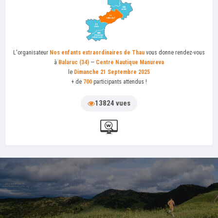
L'organisateur
Nos enfants extraordinaires de Thau
vous donne rendez-vous
à
Balaruc (34)
—
Centre Nautique Manureva
le
Dimanche 21 Septembre 2025
+ de
700
participants attendus !
13824 vues