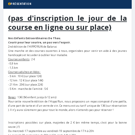
PRÉSENTATION
(pas d'inscription le jour de la
course en ligne ou sur place)
Nos Enfants Extraordinaires De Thau.
Courir pour leur sourire, un pas vers l'espoir.
2nd édition de l’HIPPO’RUN de Balaruc
Une marche et des courses ouvertes à tous, organisées pour venir en aide à des jeunes
handicapés et les aider à oublier leur maladie.
Courses enfants
: 2 €
- 0,9 km
- 1,5 km
Courses adultes et Ados :
- 5 km : 10 € (sur place 12€)
- 12 km : 12 € (sur place 14€)
- 21 Km : 20€
(sur place 22€)
- 5 Km : marche de l'amitié : 5 €
Repas
: 13€ ( 8€ enfant jusqu'à 12 ans)
Pour cette nouvelle édition de l'Hippo'Run, nous proposons un repas composé d’une paëlla,
d’une part de tarte et d’un verre de vin. Ce menu est au tarif unique de 13€ (sur réservation
). Il n’y aura sûrement pas pour tout le monde, alors n’attends pas pour réserver !
Inscriptions possibles sur place, majorées de 2 € (en même temps, c'est pour la bonne
cause ;) !)
Du mercredi 17 septembre au vendredi 19 septembre de 17 h à 20h