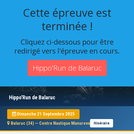
Cette épreuve est
terminée !
Cliquez ci-dessous pour être
redirigé vers l'épreuve en cours.
Hippo'Run de Balaruc
Hippo'Run de Balaruc
Dimanche 21 Septembre 2025
Balaruc (34) — Centre Nautique Manureva
Itinéraire