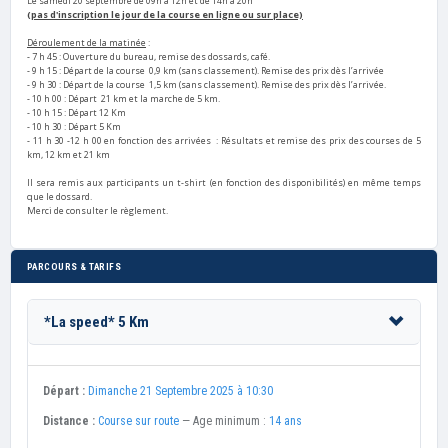
Le samedi 20 septembre de 09h à 12h et de 14h à 20h
(pas d'inscription le jour de la course en ligne ou sur place)
Déroulement de la matinée
:
- 7 h 45 : Ouverture du bureau, remise des dossards, café.
- 9 h 15 : Départ de la course 0,9 km (sans classement).
Remise des prix dès l’arrivée
- 9 h 30 : Départ de la course 1,5 km (sans classement). Remise des prix dès l’arrivée.
- 10 h 00 : Départ 21 km et la marche de 5 km.
- 10 h 15 : Départ 12 Km
- 10 h 30
: Départ 5 Km
- 11 h 30 -12 h 00 en fonction des arrivées : Résultats et remise des prix des courses de 5
km, 12 km et 21 km
Il sera remis aux participants un t-shirt (en fonction des disponibilités) en même temps
que le dossard.
Merci de consulter le règlement.
PARCOURS & TARIFS
*La speed* 5 Km
Départ :
Dimanche 21 Septembre 2025 à 10:30
Distance :
Course sur route
— Age minimum :
14 ans