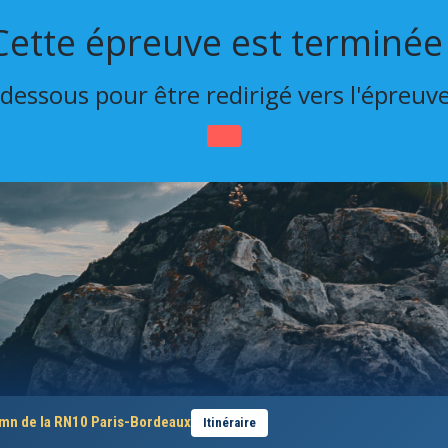
Cette épreuve est terminée 
-dessous pour être redirigé vers l'épreuv
 mn de la RN10 Paris-Bordeaux
Itinéraire