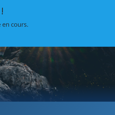
!
e en cours.