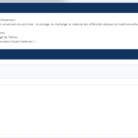
-Charentes !
s universels du cyclisme : le courage, le challenge, la rudesse des difficultés épiques et traditionnell
ntes.
ige"de 128 km.
s dans l'esprit habituel...!
m