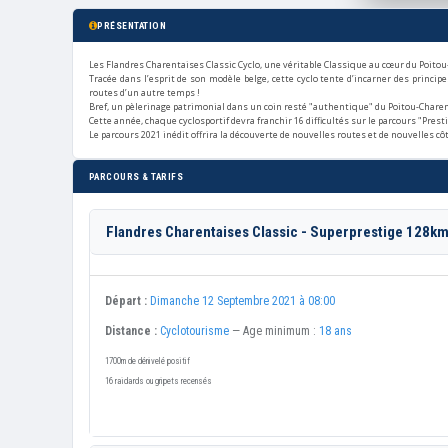
PRÉSENTATION
Les Flandres Charentaises Classic Cyclo, une véritable Classique au cœur du Poitou
Tracée dans l’esprit de son modèle belge, cette cyclo tente d’incarner des principe
routes d’un autre temps !
Bref, un pèlerinage patrimonial dans un coin resté "authentique" du Poitou-Chare
Cette année, chaque cyclosportif devra franchir 16 difficultés sur le parcours "Prest
Le parcours 2021 inédit offrira la découverte de nouvelles routes et de nouvelles côte
PARCOURS & TARIFS
Flandres Charentaises Classic - Superprestige 128k
Départ :
Dimanche 12 Septembre 2021 à 08:00
Distance :
Cyclotourisme
— Age minimum :
18 ans
1700m de dénivelé positif
16 raidards ou gripets recensés