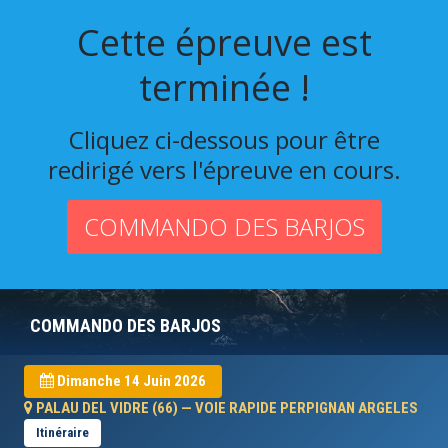
Cette épreuve est
terminée !
Cliquez ci-dessous pour être
redirigé vers l'épreuve en cours.
COMMANDO DES BARJOS
COMMANDO DES BARJOS
Dimanche 14 Juin 2026
PALAU DEL VIDRE (66) — VOIE RAPIDE PERPIGNAN ARGELES
Itinéraire