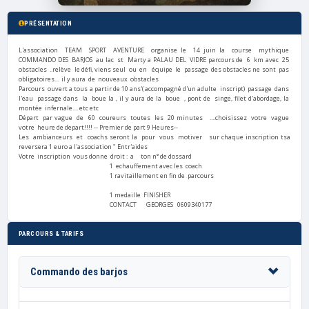
PRÉSENTATION
L'association TEAM SPORT AVENTURE organise le 14 juin la course mythique
COMMANDO DES BARJOS au lac st Marty a PALAU DEL VIDRE parcours de 6 km avec 25
obstacles ..relève le défi, viens seul ou en équipe le passage des obstacles ne sont pas
obligatoires... il y aura de nouveaux obstacles
Parcours ouvert a tous a partir de 10 ans'( accompagné d'un adulte inscript) passage dans
l'eau passage dans la boue la , il y aura de la boue , pont de singe, filet d'abordage, la
montée infernale.... etc etc
Départ par vague de 60 coureurs toutes les 20 minutes ....choisissez votre vague
votre heure de depart!!!! -- Premier de part 9 Heures--
Les ambianceurs et coachs seront la pour vous motiver sur chaque inscription tsa
reversera 1 euro a l'association " Entr'aides
Votre inscription vous donne droit : a ton n° de dossard
1 echauffement avec les coach
1 ravitaillement en fin de parcours
1 medaille FINISHER
CONTACT GEORGES 0609340177
PARCOURS & TARIFS
Commando des barjos