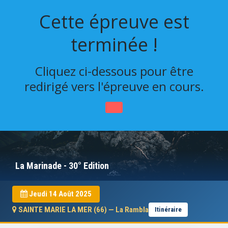
Cette épreuve est
terminée !
Cliquez ci-dessous pour être
redirigé vers l'épreuve en cours.
La Marinade - 30° Edition
Jeudi 14 Août 2025
SAINTE MARIE LA MER (66) — La Rambla
Itinéraire