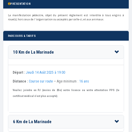
PRÉSENTATION
La manifestation pédestre, objet du présent règlement est interdite à tous engins à
roue(s), hors ceux de I ‘organisation ou acceptés par ceIIe-ci, et aux animaux.
PARCOURS & TARIFS
10 Km de La Marinade
Départ :
Jeudi 14 Août 2025 à 19:00
Distance :
Course sur route
— Age minimum :
16 ans
Veuilez joindre en PJ (moins de 2Go) votre licence ou votre attestation PPS (l
e
certificat médical n’est plus accepté).
6 Km de La Marinade