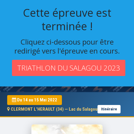
Cette épreuve est
terminée !
Cliquez ci-dessous pour être
redirigé vers l'épreuve en cours.
TRIATHLON DU SALAGOU 2023
TRIATHLON DU SALAGOU 2022
Du 14 au 15 Mai 2022
CLERMONT L'HERAULT (34) — Lac du Salagou
Itinéraire