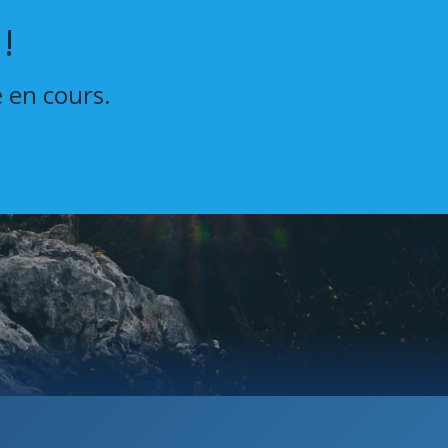
!
e en cours.