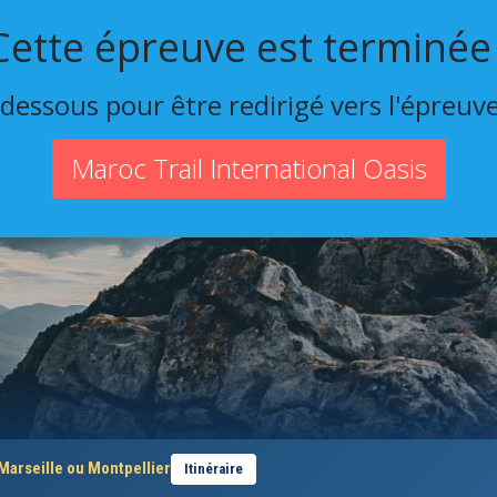
Cette épreuve est terminée 
-dessous pour être redirigé vers l'épreuv
Maroc Trail International Oasis
Marseille ou Montpellier
Itinéraire