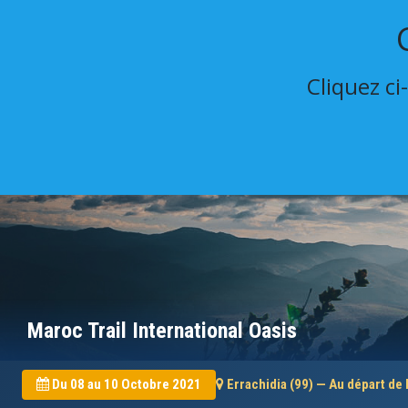
Cliquez ci
Maroc Trail International Oasis
Du 08 au 10 Octobre 2021
Errachidia (99) — Au départ de 