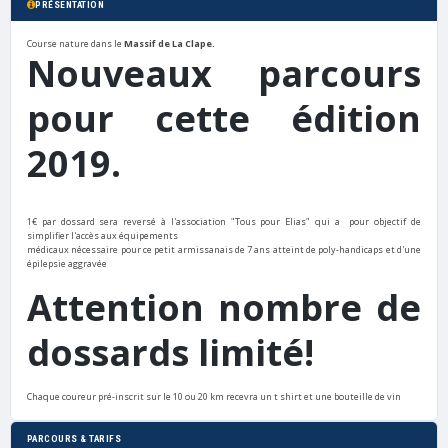
PRÉSENTATION
Course nature dans le
Massif de La Clape.
Nouveaux parcours
pour cette édition
2019.
1€ par dossard sera reversé à l'association "Tous pour Elias" qui a pour objectif de
simplifier l'accès aux équipements
médicaux nécessaire pour ce petit armissanais de 7 ans atteint de poly-handicaps et d'une
épilepsie aggravée
Attention nombre de
dossards limité!
Chaque coureur pré-inscrit sur le 10 ou 20 km recevra un t shirt et une bouteille de vin
PARCOURS & TARIFS