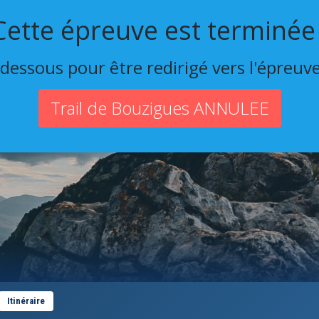
Cette épreuve est terminée 
-dessous pour être redirigé vers l'épreuv
Trail de Bouzigues ANNULEE
Itinéraire