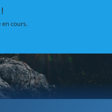
!
e en cours.