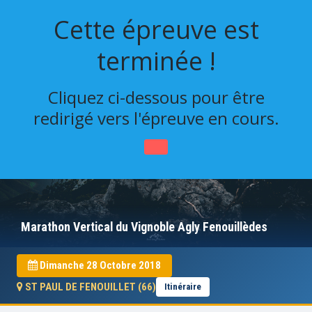
Cette épreuve est
terminée !
Cliquez ci-dessous pour être
redirigé vers l'épreuve en cours.
Marathon Vertical du Vignoble Agly Fenouillèdes
Dimanche 28 Octobre 2018
ST PAUL DE FENOUILLET (66)
Itinéraire