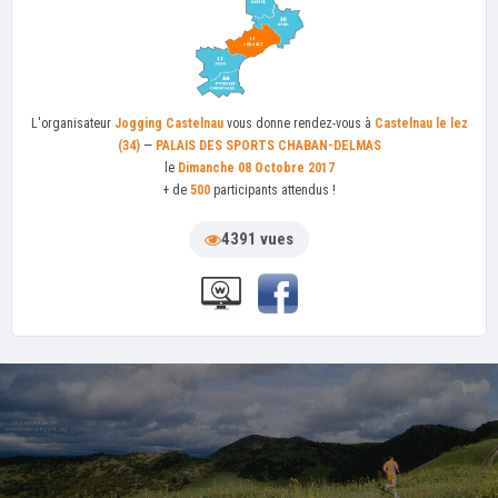
L'organisateur
Jogging Castelnau
vous donne rendez-vous à
Castelnau le lez
(34)
—
PALAIS DES SPORTS CHABAN-DELMAS
le
Dimanche 08 Octobre 2017
+ de
500
participants attendus !
4391 vues