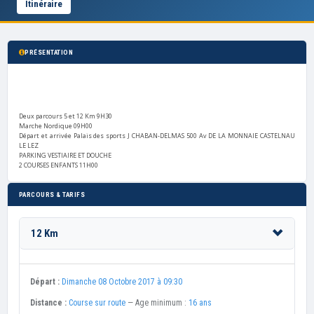
Itinéraire
PRÉSENTATION
Deux parcours 5 et 12 Km 9H30
Marche Nordique 09H00
Départ et arrivée Palais des sports J CHABAN-DELMAS 500 Av DE LA MONNAIE CASTELNAU
LE LEZ
PARKING VESTIAIRE ET DOUCHE
2 COURSES ENFANTS 11H00
PARCOURS & TARIFS
12 Km
Départ :
Dimanche 08 Octobre 2017 à 09:30
Distance :
Course sur route
— Age minimum :
16 ans