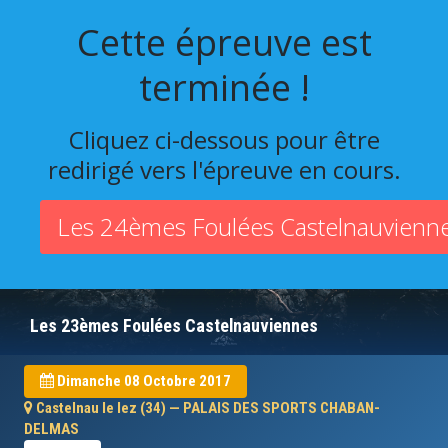
Cette épreuve est
terminée !
Cliquez ci-dessous pour être
redirigé vers l'épreuve en cours.
Les 24èmes Foulées Castelnauvienn
Les 23èmes Foulées Castelnauviennes
Dimanche 08 Octobre 2017
Castelnau le lez (34) — PALAIS DES SPORTS CHABAN-
DELMAS