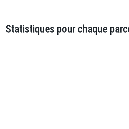
Statistiques pour chaque parc
Parcours : Cani Pédicylce
Meilleure performance masculine
Sylvain Durand
Temps : 00:12:57
Catégorie : CPHV