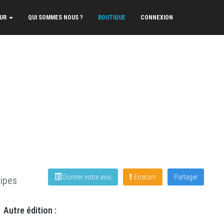
EUR
QUI SOMMES NOUS ?
BOUTIQUE
CONNEXION
Donner votre avis
Erratum
Partager
ipes
Autre édition :