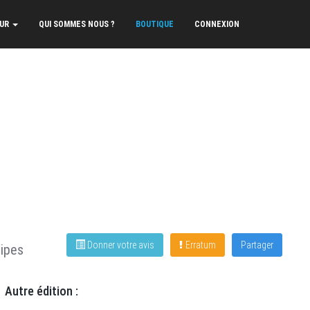
EUR
QUI SOMMES NOUS ?
BOUTIQUE
CONNEXION
Donner votre avis
Erratum
Partager
ipes
Autre édition :