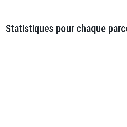
Statistiques pour chaque parc
Parcours : Cani Pédicylce
Meilleure performance masculine
Sylvain Durand
Temps : 00:12:57
Catégorie : CPHV