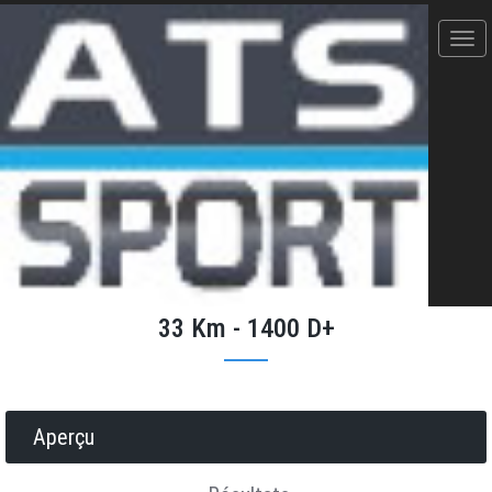
Trail des 3 boules (Annulée) -
11/05/2025
33 Km - 1400 D+
Donner votre avis
Erratum
Partager
Aperçu