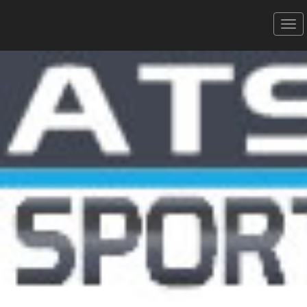
TRAIL MIREVAL - 02/02/2025
8 km - La Mirevalaise
Donner votre avis
Erratum
Partager
Aperçu
Résultats