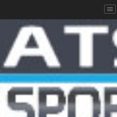
TRAIL DES LUCIOLES DE NUIT -
02/03/2024
14 km Solo
Donner votre avis
Erratum
Partager
Aperçu