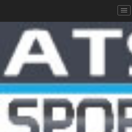
L'Ariégeoise CYCLOSPORTIVE -
24/06/2023
Ariégeoise
Donner votre avis
Erratum
Partager
Aperçu