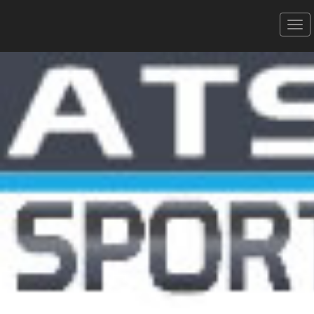
Trail de la Tieule - 25/06/2023
Le Trail de la Tieule - 13 Km 470 D+
Donner votre avis
Erratum
Partager
Aperçu
Résultats