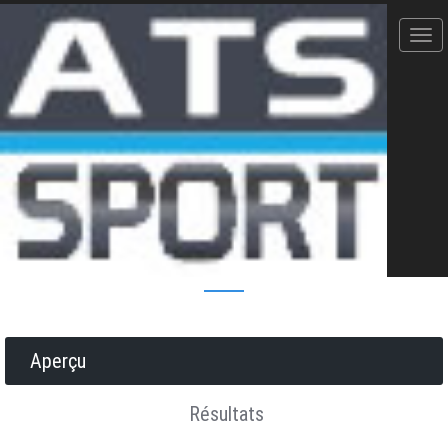
Trail Ikalana - 15/08/2023
24 km - 500D+
Donner votre avis
Erratum
Partager
Aperçu
Résultats