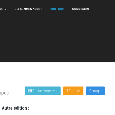
EUR
QUI SOMMES NOUS ?
BOUTIQUE
CONNEXION
Donner votre avis
Erratum
Partager
ipes
Autre édition :