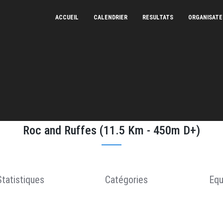
ACCUEIL
CALENDRIER
RESULTATS
ORGANISAT
Trail des Ruffes - 17/09/2023
Roc and Ruffes (11.5 Km - 450m D+)
Statistiques
Catégories
Equ